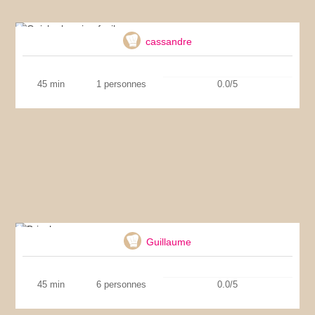
Quiche lorraine facile
cassandre
45 min
1 personnes
0.0/5
Brioche
Guillaume
45 min
6 personnes
0.0/5