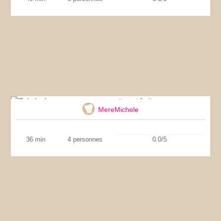
Salade de couscous aux courgettes et fruits
secs
MereMichele
36 min
4 personnes
0.0/5