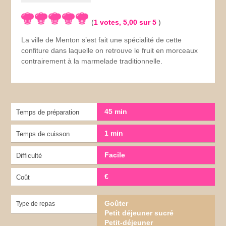
(
1
votes,
5,00
sur 5
)
La ville de Menton s’est fait une spécialité de cette
confiture dans laquelle on retrouve le fruit en morceaux
contrairement à la marmelade traditionnelle.
45 min
Temps de préparation
1 min
Temps de cuisson
Facile
Difficulté
€
Coût
Goûter
Type de repas
Petit déjeuner sucré
Petit-déjeuner