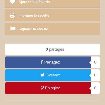
Ajouter aux favoris
Imprimer la recette
Signaler la recette
0
partages
Partagez
0
Tweetez
0
Epinglez
0