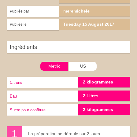
meremichele
Publiée par
Tuesday 15 August 2017
Publiée le
Ingrédients
Metric
US
2 kilogrammes
Citrons
2 Litres
eau
2 kilogrammes
sucre pour confiture
La préparation se déroule sur 2 jours.