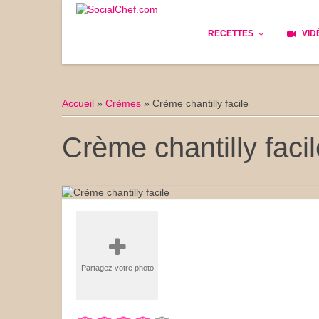
RECETTES
VID
Les bases
Cockta
Accueil
»
Crèmes
»
Crème chantilly facile
Le Pain
Cuisin
Crème chantilly facil
Apéritifs
Cuisine
Déjeuner
Enfant
Entrées
Facile 
Plats
Les Cu
Partagez votre photo
Goûter
Les Fê
Desserts