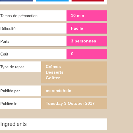
10 min
Temps de préparation
Facile
Difficulté
3 personnes
Parts
€
Coût
Crèmes
Type de repas
Desserts
Goûter
meremichele
Publiée par
Tuesday 3 October 2017
Publiée le
Ingrédients