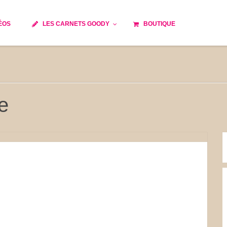
ÉOS
LES CARNETS GOODY
BOUTIQUE
ils
Temps de cuisson
Minceur
Spécialité culinaire
e du monde
Recettes saisonnières
e
Les astuces Goody
 française traditionnelle
Repas musculation
s
Robots multifonctions
et rapide
Healthy
issons
Les soupes
tes