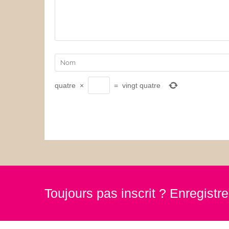
quatre
×
=
vingt quatre
Toujours pas inscrit ? Enregist