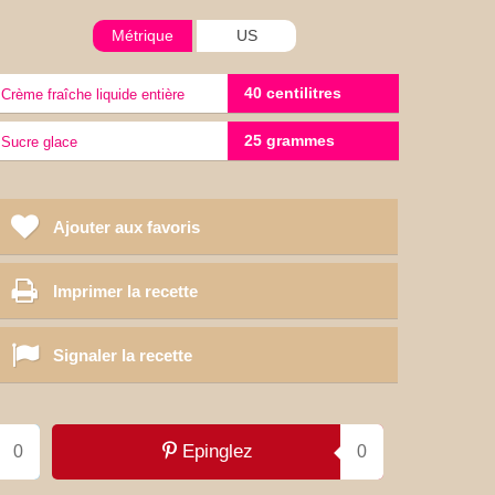
Métrique
US
40 centilitres
Crème fraîche liquide entière
25 grammes
sucre glace
Ajouter aux favoris
Imprimer la recette
Signaler la recette
Epinglez
0
0