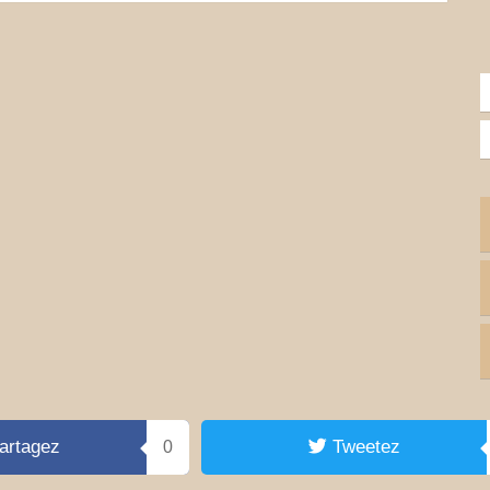
artagez
Tweetez
0