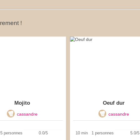
ûrement !
Mojito
Oeuf dur
cassandre
cassandre
5 personnes
0.0/5
10 min
1 personnes
5.0/5