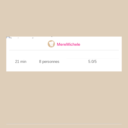
Lapin aux olives
MereMichele
21 min
8 personnes
5.0/5