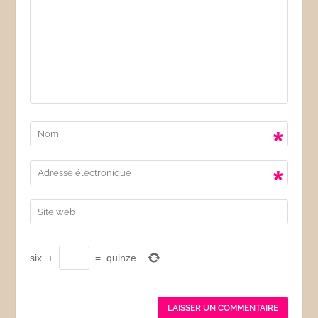
*
*
six
+
=
quinze