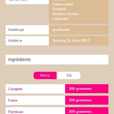
Cakes salés
Entrées
Entrées froides
Légumes
guillaume
Publiée par
Sunday 11 June 2017
Publiée le
Ingrédients
Metric
US
300 grammes
Courgette
200 grammes
Farine
200 grammes
Parmesan