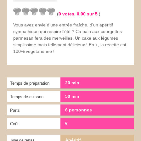
(
0
votes,
0,00
sur 5
)
Vous avez envie d’une entrée fraîche, d’un apéritif
sympathique qui respire l’été ? Ca pain aux courgettes
parmesan fera des merveilles. Un cake aux légumes
simplissime mais tellement délicieux ! En +, la recette est
100% végétarienne !
20 min
Temps de préparation
50 min
Temps de cuisson
6 personnes
Parts
€
Coût
Apéritif
Type de repas