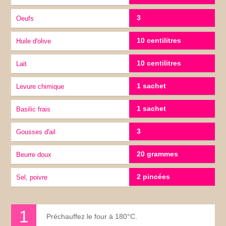
3
Oeufs
10 centilitres
Huile d'olive
10 centilitres
lait
1 sachet
Levure chimique
1 sachet
Basilic frais
3
gousses d'ail
20 grammes
Beurre doux
2 pincées
Sel, poivre
Préchauffez le four à 180°C.