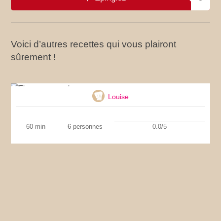
Voici d’autres recettes qui vous plairont
sûrement !
Flan au caramel
Louise
60 min
6 personnes
0.0/5
Flamiche aux poireaux