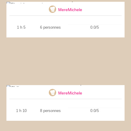
MereMichele
1 h 5
6 personnes
0.0/5
Chili con carne express
MereMichele
1 h 10
8 personnes
0.0/5