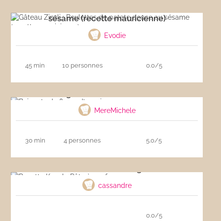
Gâteau Zinzli : Boulettes de patate douce au
sésame (recette mauricienne)
Evodie
45 min
10 personnes
0.0/5
Beignets de fleurs d’acacia
MereMichele
30 min
4 personnes
5.0/5
Recette Kcook- Pâte à gaufres
cassandre
0.0/5