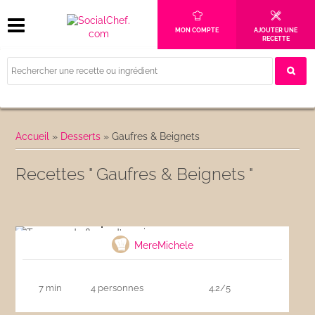
MON COMPTE
AJOUTER UNE
RECETTE
Accueil
»
Desserts
»
Gaufres & Beignets
Recettes " Gaufres & Beignets "
Tempura de fleurs d’acacia
MereMichele
7 min
4 personnes
4.2/5