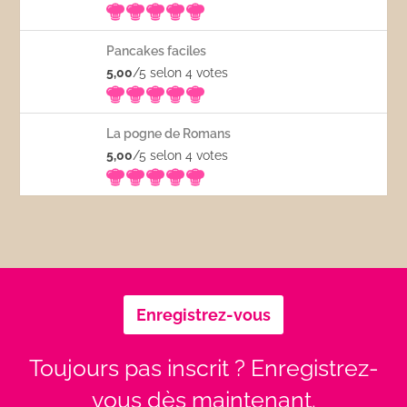
Pancakes faciles
5,00
/5 selon 4
votes
La pogne de Romans
5,00
/5 selon 4
votes
Enregistrez-vous
Toujours pas inscrit ? Enregistrez-
vous dès maintenant.