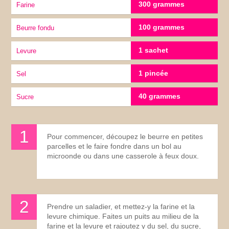
300 grammes
Farine
100 grammes
Beurre fondu
1 sachet
Levure
1 pincée
sel
40 grammes
Sucre
Pour commencer, découpez le beurre en petites
parcelles et le faire fondre dans un bol au
microonde ou dans une casserole à feux doux.
Prendre un saladier, et mettez-y la farine et la
levure chimique. Faites un puits au milieu de la
farine et la levure et rajoutez y du sel, du sucre,