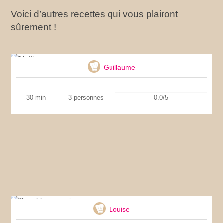
Voici d’autres recettes qui vous plairont
sûrement !
Muffins
Guillaume
30 min
3 personnes
0.0/5
Crumble aux poires
Louise