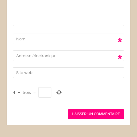
*
*
4
+
trois
=