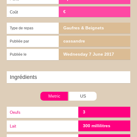
€
Coût
Gaufres & Beignets
Type de repas
cassandre
Publiée par
Wednesday 7 June 2017
Publiée le
Ingrédients
Metric
US
3
Oeufs
300 millilitres
lait