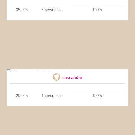
35 min
5 personnes
0.0/5
Mousse au chocolat sans oeufs
cassandre
20 min
4 personnes
0.0/5