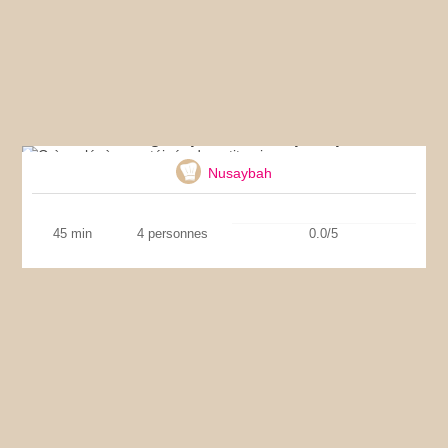
Crème légère protéinée de petit pois
Nusaybah
45 min
4 personnes
0.0/5