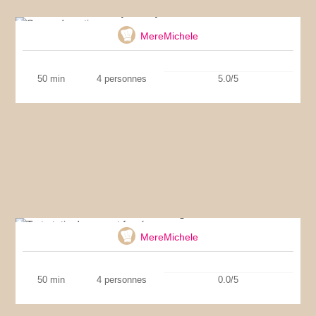
Soupe de potimarron
MereMichele
50 min
4 personnes
5.0/5
Tarte tatin de magret fumé
MereMichele
50 min
4 personnes
0.0/5