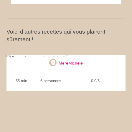
Voici d’autres recettes qui vous plairont
sûrement !
Gratin de courgettes et de riz
MereMichele
55 min
6 personnes
0.0/5