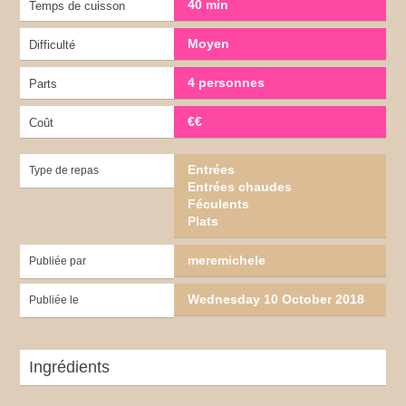
40 min
Temps de cuisson
Moyen
Difficulté
4 personnes
Parts
€€
Coût
Entrées
Type de repas
Entrées chaudes
Féculents
Plats
meremichele
Publiée par
Wednesday 10 October 2018
Publiée le
Ingrédients