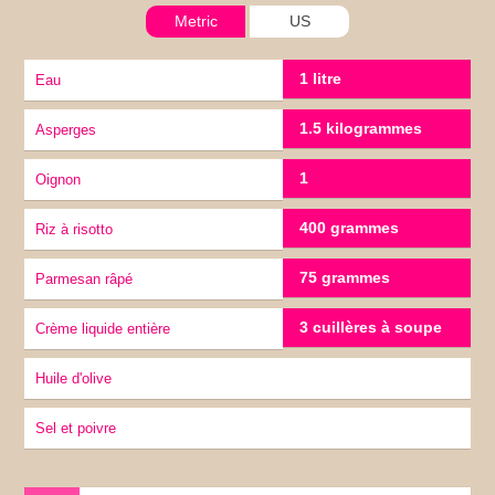
Metric
US
1 litre
eau
1.5 kilogrammes
Asperges
1
oignon
400 grammes
riz à risotto
75 grammes
Parmesan râpé
3 cuillères à soupe
Crème liquide entière
Huile d'olive
sel et poivre