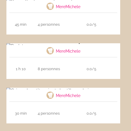
MereMichele
45 min
4 personnes
0.0/5
Poulet au curry
MereMichele
1 h 10
8 personnes
0.0/5
Crème de petits pois et chantilly aux baies
roses
MereMichele
30 min
4 personnes
0.0/5
Risotto de petits pois et d’épinards