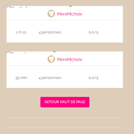
Confit d’oignons
MereMichele
1 h 10
4 personnes
0.0/5
Rougail saucisses
MereMichele
35 min
4 personnes
0.0/5
RETOUR HAUT DE PAGE