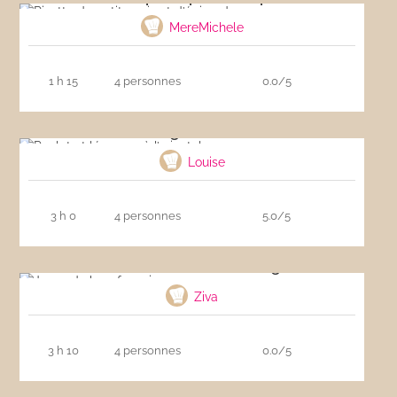
MereMichele
1 h 15
4 personnes
0.0/5
Poulet et légumes à l’oriental
Louise
3 h 0
4 personnes
5.0/5
Joues de bœuf au vin rouge
Ziva
3 h 10
4 personnes
0.0/5