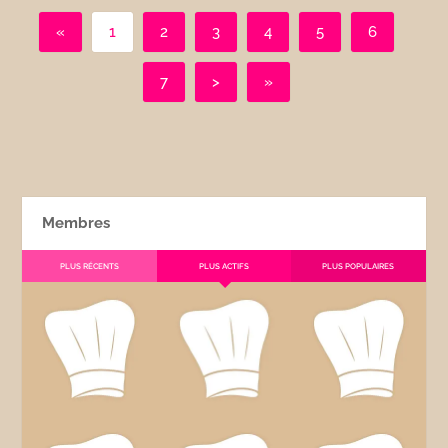
«
1
2
3
4
5
6
7
>
»
Membres
PLUS RÉCENTS
PLUS ACTIFS
PLUS POPULAIRES