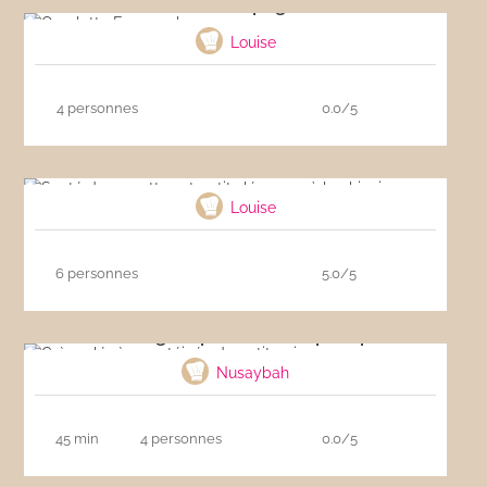
Omelette Espagnole
Louise
4 personnes
0.0/5
Sauté de crevettes et petits légumes à la
chinoise
Louise
6 personnes
5.0/5
Crème légère protéinée de petit pois
Nusaybah
45 min
4 personnes
0.0/5