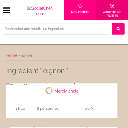
MON COMPTE
AJOUTER UNE
RECETTE
Home
»
onion
Ingrédient " oignon "
Soupe Harira express
MereMichele
1 h 10
8 personnes
0.0/5
Courgettes farcies au fromage frais