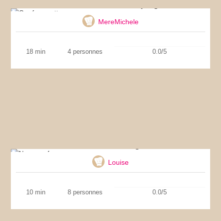
Oeufs cocottes aux asperges
MereMichele
18 min
4 personnes
0.0/5
Naan au fromage
Louise
10 min
8 personnes
0.0/5