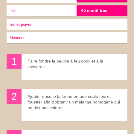
45 centilitres
lait
sel et poivre
muscade
Faire fondre le beurre à feu doux et à la
casserole .
Ajouter ensuite la farine en une seule fois et
fouetter afin d'obtenir un mélange homogène qui
ne doit pas colorer.