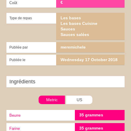
€
Coût
Les bases
Type de repas
Les bases Cuisine
Sauces
Sauces salées
meremichele
Publiée par
Wednesday 17 October 2018
Publiée le
Ingrédients
Metric
US
35 grammes
Beurre
35 grammes
Farine