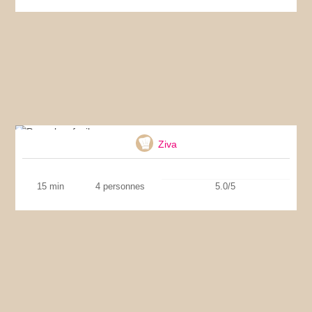
Pancakes faciles
Ziva
15 min
4 personnes
5.0/5