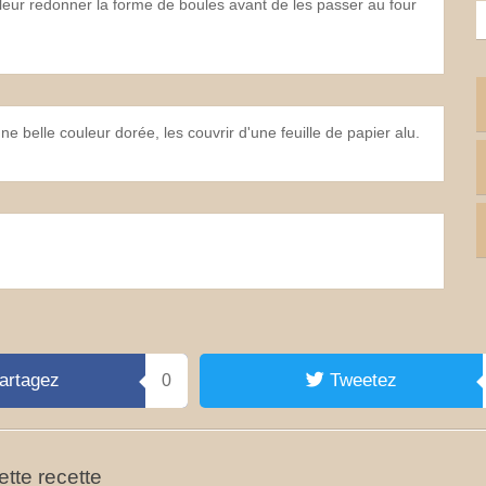
leur redonner la forme de boules avant de les passer au four
ne belle couleur dorée, les couvrir d'une feuille de papier alu.
artagez
Tweetez
0
tte recette