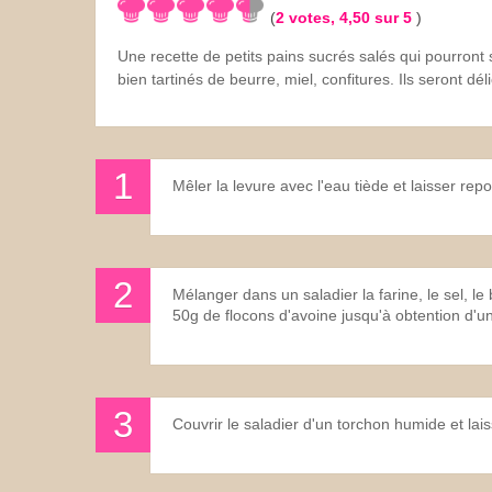
(
2
votes,
4,50
sur 5
)
Les sauces
Une recette de petits pains sucrés salés qui pourron
bien tartinés de beurre, miel, confitures. Ils seront dél
Boissons
Mêler la levure avec l'eau tiède et laisser re
Mélanger dans un saladier la farine, le sel, le be
50g de flocons d'avoine jusqu'à obtention d'un
Couvrir le saladier d'un torchon humide et la