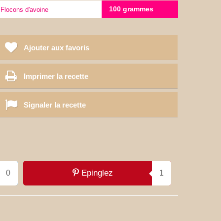
100 grammes
Flocons d'avoine
Ajouter aux favoris
Imprimer la recette
Signaler la recette
Epinglez
0
1