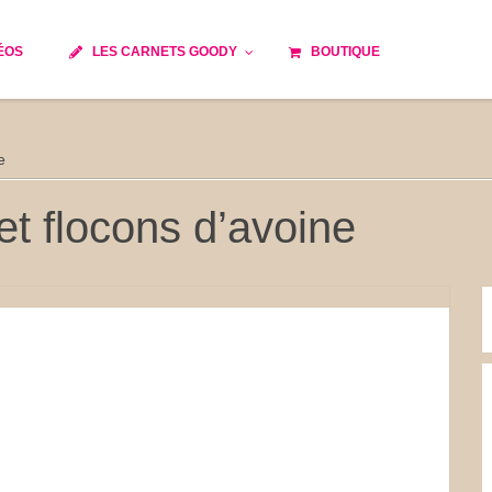
ÉOS
LES CARNETS GOODY
BOUTIQUE
ils
Temps de cuisson
Minceur
e
Spécialité culinaire
e du monde
Recettes saisonnières
et flocons d’avoine
Les astuces Goody
 française traditionnelle
Repas musculation
s
Robots multifonctions
et rapide
Healthy
issons
Les soupes
tes