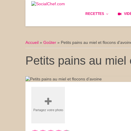
RECETTES
VID
Les bases
Cockta
Accueil
»
Goûter
»
Petits pains au miel et flocons d'avoin
Le Pain
Cuisin
Petits pains au miel 
Apéritifs
Cuisine
Déjeuner
Enfant
Entrées
Facile 
Plats
Les Cu
Partagez votre photo
Goûter
Les Fê
Desserts