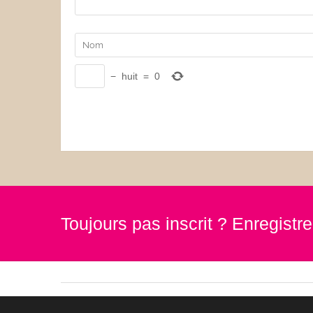
−
huit
=
0
Toujours pas inscrit ? Enregist
© goody by az-boutique 2019. Tous droits réservés.