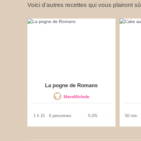
Voici d’autres recettes qui vous plairont s
La pogne de Romans
MereMichele
1 h 15
6 personnes
5.0/5
50 min