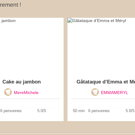
ûrement !
Cake au jambon
Gâtataque d’Emma et Mé
MereMichele
EMMAMERYL
6 personnes
5.0/5
50 min
6 personnes
5.0/5