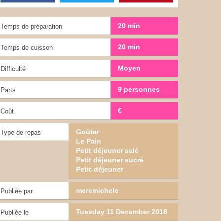
20 min
Temps de préparation
20 min
Temps de cuisson
Moyen
Difficulté
9 personnes
Parts
€
Coût
Goûter
Type de repas
Le Pain
Petit déjeuner salé
Petit déjeuner sucré
Petit-déjeuner
meremichele
Publiée par
Tuesday 11 December 2018
Publiée le