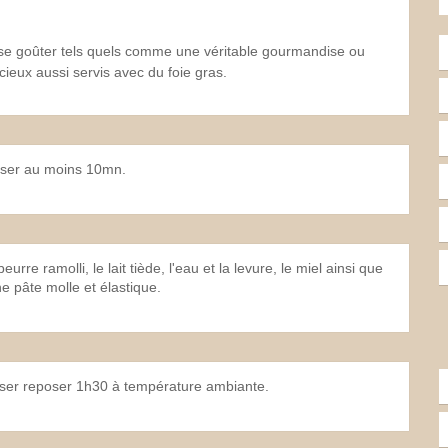
t se goûter tels quels comme une véritable gourmandise ou
icieux aussi servis avec du foie gras.
poser au moins 10mn.
urre ramolli, le lait tiède, l'eau et la levure, le miel ainsi que
e pâte molle et élastique.
isser reposer 1h30 à température ambiante.