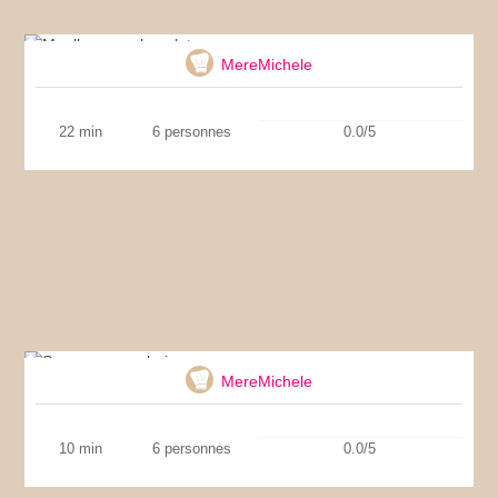
Moelleux au chocolat
MereMichele
22 min
6 personnes
0.0/5
Sauce aux anchois
MereMichele
10 min
6 personnes
0.0/5