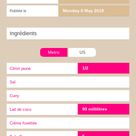
Monday 6 May 2019
Publiée le
Ingrédients
Metric
US
1/2
citron jaune
sel
Curry
90 millilitres
Lait de coco
Crème fouettée