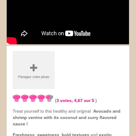
Partagez votre photo
(
3
votes,
4,67
sur 5
)
Treat yourself to this healthy and original
Avocado and
shrimp verrine with its coconut and curry flavored
sauce !
Freshness
,
sweetness
,
bold textures
and
exotic