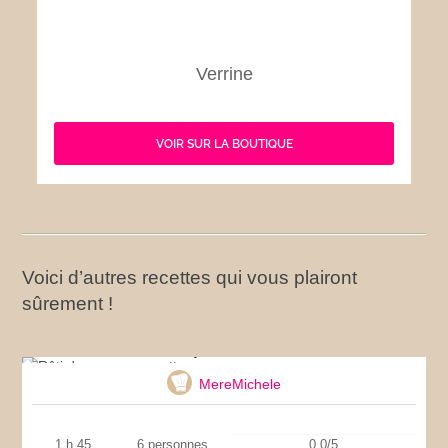
Verrine
VOIR SUR LA BOUTIQUE
Voici d’autres recettes qui vous plairont
sûrement !
Rôti de porc en cocotte
MereMichele
1 h 45
6 personnes
0.0/5