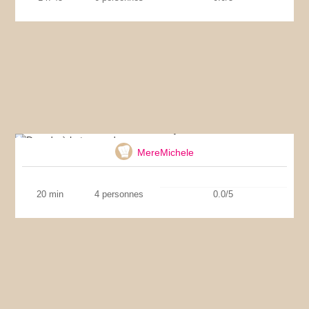
Dorade à la tapenade
MereMichele
20 min
4 personnes
0.0/5