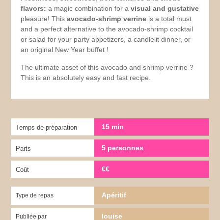
flavors:
a magic combination
for a
visual
and gustative
pleasure! This
avocado-shrimp verrine
is a total must
and a perfect alternative to the avocado-shrimp cocktail
or salad for your party appetizers, a candlelit dinner, or
an original New Year buffet !
The ultimate asset of this avocado and shrimp verrine ?
This is an absolutely easy and fast recipe.
15 min
Temps de préparation
5 personnes
Parts
€€
Coût
Apéritif
Type de repas
louise
Publiée par