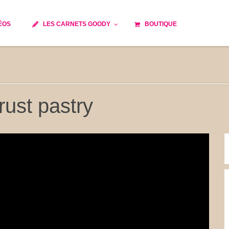
ÉOS
LES CARNETS GOODY
BOUTIQUE
ils
Temps de cuisson
Minceur
Spécialité culinaire
e du monde
Recettes saisonnières
rust pastry
Les astuces Goody
 française traditionnelle
Repas musculation
s
Robots multifonctions
et rapide
Healthy
issons
Les soupes
tes