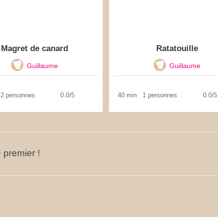
Magret de canard
Ratatouille
Guillaume
Guillaume
2 personnes
0.0/5
40 min
1 personnes
0.0/5
 premier !