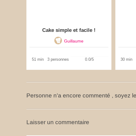
Cake simple et facile !
Guillaume
51 min
3 personnes
0.0/5
30 min
Personne n'a encore commenté , soyez le
Laisser un commentaire