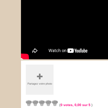
Les sauces
Boissons
Partagez votre photo
(
0
votes,
0,00
sur 5
)