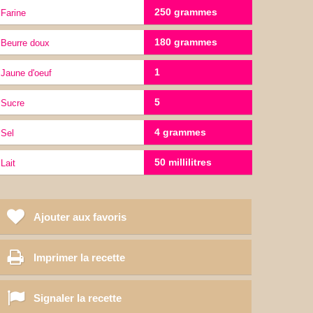
250 grammes
Farine
180 grammes
Beurre doux
1
jaune d'oeuf
5
Sucre
4 grammes
sel
50 millilitres
lait
Ajouter aux favoris
Imprimer la recette
Signaler la recette