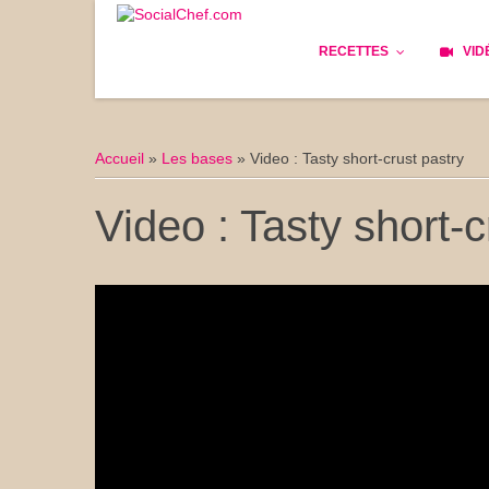
RECETTES
VID
Les bases
Cockta
Accueil
»
Les bases
»
Video : Tasty short-crust pastry
Le Pain
Cuisin
Video : Tasty short-c
Apéritifs
Cuisine
Déjeuner
Enfant
Entrées
Facile 
Plats
Les Cu
Goûter
Les Fê
Desserts