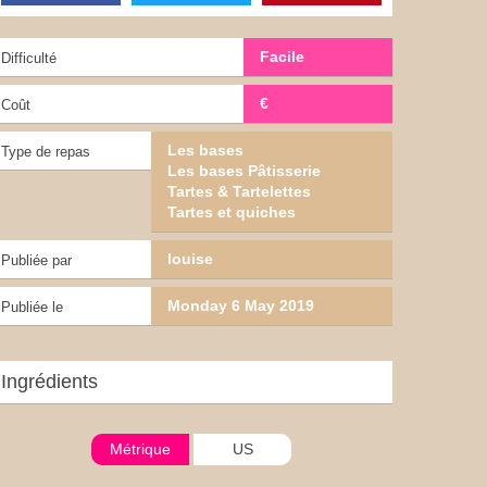
Facile
Difficulté
€
Coût
Les bases
Type de repas
Les bases Pâtisserie
Tartes & Tartelettes
Tartes et quiches
louise
Publiée par
Monday 6 May 2019
Publiée le
Ingrédients
Métrique
US