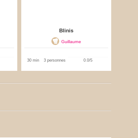
Blinis
Guillaume
30 min
3 personnes
0.0/5