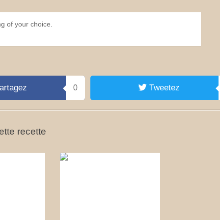
ing of your choice.
artagez
Tweetez
0
tte recette