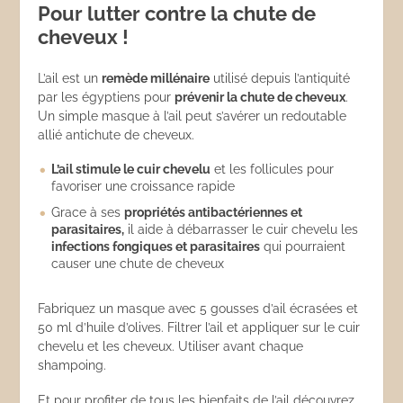
Pour lutter contre la chute de
cheveux !
L’ail est un
remède millénaire
utilisé depuis l’antiquité
par les égyptiens pour
prévenir la chute de cheveux
.
Un simple masque à l’ail peut s’avérer un redoutable
allié antichute de cheveux.
L’ail stimule le cuir chevelu
et les follicules pour
favoriser une croissance rapide
Grace à ses
propriétés antibactériennes et
parasitaires,
il aide à débarrasser le cuir chevelu les
infections fongiques et parasitaires
qui pourraient
causer une chute de cheveux
Fabriquez un masque avec 5 gousses d’ail écrasées et
50 ml d’huile d’olives. Filtrer l’ail et appliquer sur le cuir
chevelu et les cheveux. Utiliser avant chaque
shampoing.
Et pour profiter de tous les bienfaits de l’ail découvrez