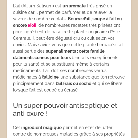
L’ail (Allium Sativum) est
un aromate
très prisé en
cuisine car il permet de parfumer et de relever la
saveur de nombreux plats.
Beurre d’ail, soupe à l’ail ou
encore
aïoli
, de nombreuses recettes très prisées ont
pour ingrédient de base cette plante originaire d’Asie
Centrale. Il peut être dégusté cru ou cuit selon vos
envies. Mais saviez vous que cette plante herbacée fait
aussi partie des
super aliments : cette famille
d’aliments connus pour leurs
bienfaits exceptionnels
pour la santé et se substituant même à certains
médicaments. L’ail doit ses nombreuses vertus
médicinales à
l’allicine
, une substance que l’on retrouve
principalement dans
l’ail frais ou séché
et qui se libère
lorsque l’ail est coupé ou écrasé.
Un super pouvoir antiseptique et
anti oxure !
Cet
ingrédient magique
permet en effet de lutter
contre de nombreuses maladies grâce à ses propriétés