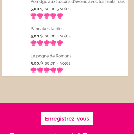
Porridge aux flocons d’avoine avec les fruits frais
5,00
/5 selon 5
votes
Pancakes faciles
5,00
/5 selon 4
votes
La pogne de Romans
5,00
/5 selon 4
votes
Enregistrez-vous