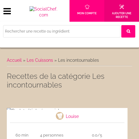
MON COMPTE
AJOUTER UNE
RECETTE
Accueil
»
Les Cuissons
»
Les incontournables
Recettes de la catégorie Les
incontournables
Poulet rôti doré au miel
Louise
60 min
4 personnes
0.0/5