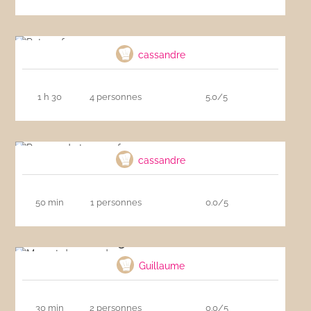
Pot-au-feu
cassandre
1 h 30
4 personnes
5.0/5
Pomme de terre au four
cassandre
50 min
1 personnes
0.0/5
Magret de canard
Guillaume
30 min
2 personnes
0.0/5