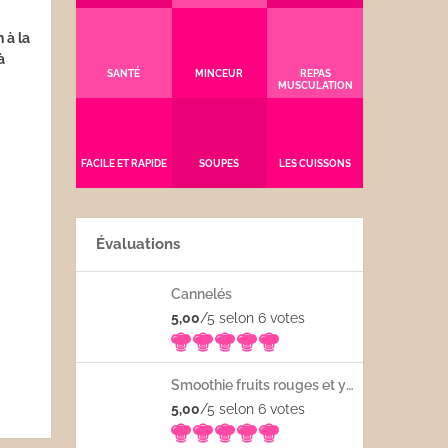
 à la
à
SANTÉ
MINCEUR
REPAS
MUSCULATION
FACILE ET RAPIDE
SOUPES
LES CUISSONS
Évaluations
Cannelés
5,00
/5 selon 6
votes
Smoothie fruits rouges et yaourt
5,00
/5 selon 6
votes