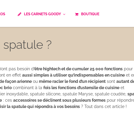
ÉOS
LES CARNETS GOODY
BOUTIQUE
ails
Temps de cuisson
Minceur
 spatule ?
Spécialité culinaire
ne du monde
Recettes saisonnières
Les astuces Goody
e française traditionnelle
Repas musculation
’ont pas besoin d
’être hightech et de cumuler 25 000 fonctions
pour 
nt en effet
aussi simples à utiliser qu’indispensables en cuisine
et e
ts
Robots multifonctions
 de façon arienne
ou
même racler le fond d’un récipient
sont
autant d
c brio
combinant à la
fois les fonctions d’ustensile de cuisine
et
ier inoxydable, spatule silicone, spatule Maryse, spatule coudée,
spa
 et rapide
Healthy
e
: ces
accessoires se déclinent sous plusieurs formes
pour répondr
ir la spatule qui répondra à vos besoins
? Tout dans cet article !
uissons
Les soupes
êtes