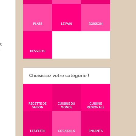
PLATS
LE PAIN
BOISSON
le
-
DESSERTS
Choisissez votre catégorie !
RECETTE DE
CUISINE DU
CUISINE
SAISON
MONDE
RÉGIONALE
LES FÊTES
COCKTAILS
ENFANTS