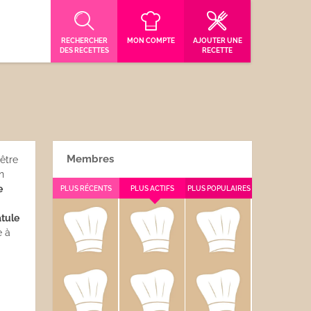
RECHERCHER
MON COMPTE
AJOUTER UNE
DES RECETTES
RECETTE
Membres
être
n
e
PLUS RÉCENTS
PLUS ACTIFS
PLUS POPULAIRES
tule
e à