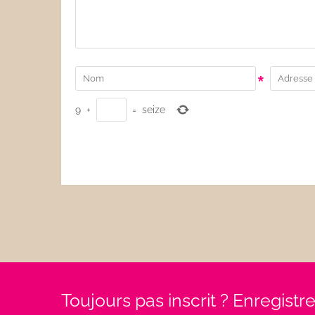
*
9
+
=
seize
Toujours pas inscrit ? Enregist