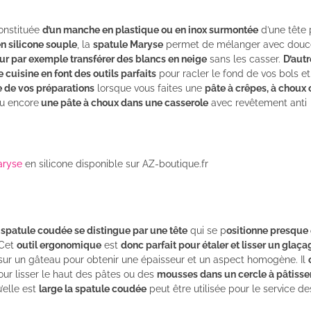
onstituée
d’un manche en plastique ou en inox surmontée
d’une tête 
en silicone souple
, la
spatule Maryse
permet de mélanger avec douce
our par exemple transférer des blancs en neige
sans les casser.
D’autr
 cuisine en font des outils parfaits
pour racler le fond de vos bols et
e de vos préparations
lorsque vous faites une
pâte à crêpes, à choux 
ou encore
une pâte à choux dans une casserole
avec revêtement anti
aryse
en silicone disponible sur AZ-boutique.fr
a
spatule coudée se distingue par une tête
qui se p
ositionne presque
 Cet
outil ergonomique
est
donc parfait pour étaler et lisser un glaça
sur un gâteau pour obtenir une épaisseur et un aspect homogène. Il
ur lisser le haut des pâtes ou des
mousses dans un cercle à pâtisse
’elle est
large la spatule coudée
peut être utilisée pour le service de