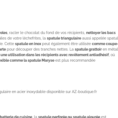
roles
, racler le chocolat du fond de vos récipients,
nettoyer les bacs
iles de votre lèchefrites, la
spatule triangulaire
aussi appelée spatu
de. Cette
spatule en inox
peut également être utilisée
comme coupe
arte
pour découper des tranches nettes. La
spatule grattoir
en métal
r
une utilisation dans les récipients avec revêtement antiadhésif
, où
lexible comme la spatule Maryse
est plus recommandée
gulaire en acier inoxydable disponible sur AZ-boutique.fr
 batterie de cuisine
, la
spatule perforée ou spatule ajourée
est