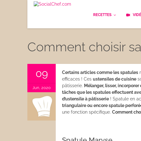
RECETTES
VID
Les bases
Cockt
Comment choisir sa
Le Pain
Cuisi
Apéritifs
Cuisin
09
Certains articles comme les spatules
n
efficaces ! Ces
ustensiles de cuisine
so
Déjeuner
Enfan
pâtisserie.
Mélanger, lisser, incorporer
Jun, 2020
tâches que les spatules effectuent ave
Entrées
d’ustensile à pâtisserie
! Spatule en ac
Facile
triangulaire ou encore spatule perforé
Plats
une fonction spécifique.
Comment chois
Les C
Goûter
Les F
Spatule Maryse
Desserts