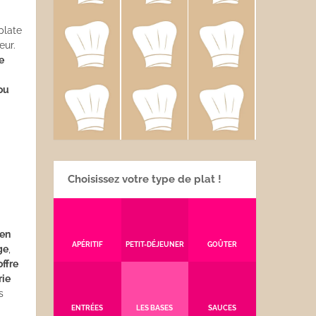
plate
ur.
e
ou
Choisissez votre type de plat !
 en
APÉRITIF
PETIT-DÉJEUNER
GOÛTER
ge
,
offre
rie
s
ENTRÉES
LES BASES
SAUCES