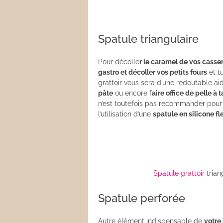
Spatule triangulaire
Pour décolle
r le caramel de vos casse
gastro et décoller vos petits fours
et tu
grattoir vous sera d’une redoutable ai
pâte
ou encore f
aire office de pelle à t
n’est toutefois pas recommander pou
l’utilisation d’une
spatule en silicone f
Spatule grattoir
trian
Spatule perforée
Autre élément indispensable de
votre