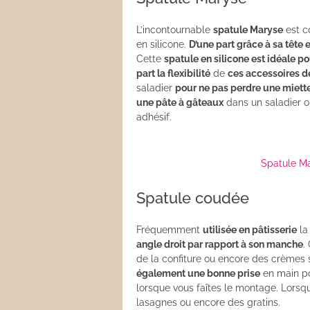
Les sauces
L’incontournable
spatule Maryse
est c
en silicone.
D’une part grâce à sa tête 
Boissons
Cette
spatule en silicone est idéale p
part la flexibilité
de
ces accessoires de
saladier
pour ne pas perdre une miett
une pâte à gâteaux
dans un saladier 
adhésif.
Spatule M
Spatule coudée
Fréquemment
utilisée en pâtisserie
l
angle droit par rapport à son manche
.
de la confiture ou encore des crèmes 
également une bonne prise
en main po
lorsque vous faîtes le montage. Lorsqu
lasagnes ou encore des gratins.