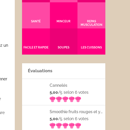
SANTÉ
MINCEUR
REPAS
MUSCULATION
ez un
FACILE ET RAPIDE
SOUPES
LES CUISSONS
Évaluations
nner
Cannelés
5,00
/5 selon 6
votes
e
Smoothie fruits rouges et yaourt
ure
5,00
/5 selon 6
votes