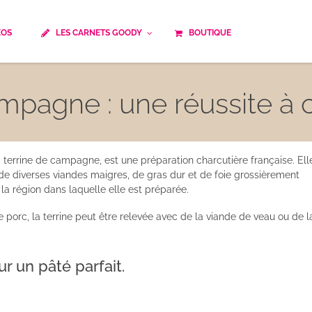
ÉOS
LES CARNETS GOODY
BOUTIQUE
ails
Temps de cuisson
Minceur
mpagne : une réussite à c
Spécialité culinaire
ne du monde
Recettes saisonnières
Les astuces Goody
e française traditionnelle
Repas musculation
terrine de campagne, est une préparation charcutière française. Ell
 de diverses viandes maigres, de gras dur et de foie grossièrement
ts
Robots multifonctions
la région dans laquelle elle est préparée.
rc, la terrine peut être relevée avec de la viande de veau ou de l
 et rapide
Healthy
uissons
Les soupes
r un pâté parfait.
êtes