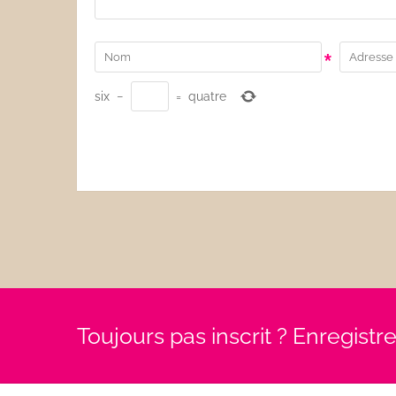
*
six
−
=
quatre
Toujours pas inscrit ? Enregist