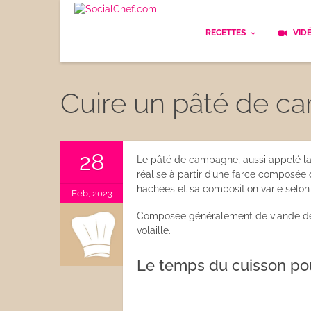
RECETTES
VID
Les bases
Cockt
Cuire un pâté de ca
Le Pain
Cuisi
Apéritifs
Cuisin
28
Le pâté de campagne, aussi appelé la 
réalise à partir d’une farce composée
Déjeuner
Enfan
hachées et sa composition varie selon 
Feb, 2023
Entrées
Composée généralement de viande de po
Facile
volaille.
Plats
Les C
Le temps du cuisson pou
Goûter
Les F
Desserts