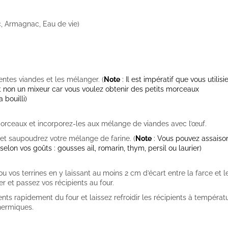
c, Armagnac, Eau de vie)
ntes viandes et les mélanger. (
Note
: Il est impératif que vous utilisi
t non un mixeur car vous voulez obtenir des petits morceaux
 bouilli)
orceaux et incorporez-les aux mélange de viandes avec l’œuf.
 et saupoudrez votre mélange de farine. (
Note
: Vous pouvez assaiso
elon vos goûts : gousses ail, romarin, thym, persil ou laurier)
u vos terrines en y laissant au moins 2 cm d’écart entre la farce et l
er et passez vos récipients au four.
ients rapidement du four et laissez refroidir les récipients à températ
thermiques.