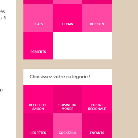
rès
u 6
PLATS
LE PAIN
BOISSON
DESSERTS
Choisissez votre catégorie !
r)
RECETTE DE
CUISINE DU
CUISINE
SAISON
MONDE
RÉGIONALE
LES FÊTES
COCKTAILS
ENFANTS