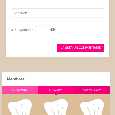
*
9
+
quatre
=
Membres
PLUS RÉCENTS
PLUS ACTIFS
PLUS POPULAIRES