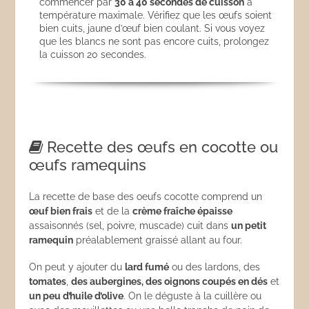
commencer par
30 à 40 secondes de cuisson
à
température maximale. Vérifiez que les œufs soient
bien cuits, jaune d’œuf bien coulant. Si vous voyez
que les blancs ne sont pas encore cuits, prolongez
la cuisson 20 secondes.
Recette des œufs en cocotte ou
œufs ramequins
La recette de base des oeufs cocotte comprend un
œuf bien frais
et de la
crème fraîche épaisse
assaisonnés (sel, poivre, muscade) cuit dans
un petit
ramequin
préalablement graissé allant au four.
On peut y ajouter du
lard fumé
ou des lardons, des
tomates
,
des aubergines, des oignons coupés en dés
et
un peu d’huile d’olive
. On le déguste à la cuillère ou