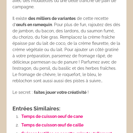
avec des mouillettes ou une belle tranche de pain de
campagne.
Il existe
des milliers de variantes
de cette recette
d’
œufs en ramequin
. Pour plus de fun, rajoutez des dés
de jambon, du bacon, des lardons, du saumon fumé,
du chorizo, du foie gras. Remplacez la crème fraîche
épaisse par du lait de coco, de la crème fleurette, de la
crème végétale ou du lait. Pour ajouter un côté gratiné
à votre préparation, parsemez de fromage râpé, de
délicieux parmesan ou de panure ! Parfumez avec de
l’estragon, du persil, du basilic et des herbes fraîches.
Le fromage de chèvre, le roquefort, le bleu, le
reblochon sont aussi aussi des pistes à suivre…
Le secret :
faites jouer votre créativité
!
Entrées Similaires:
Temps de cuisson oeuf de cane
Temps de cuisson œuf de caille