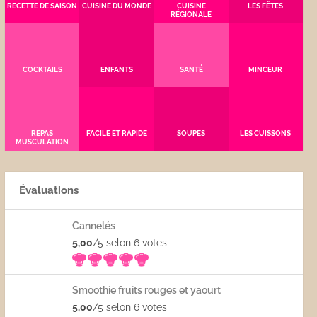
RECETTE DE SAISON
CUISINE DU MONDE
CUISINE
LES FÊTES
RÉGIONALE
COCKTAILS
ENFANTS
SANTÉ
MINCEUR
REPAS
FACILE ET RAPIDE
SOUPES
LES CUISSONS
MUSCULATION
Évaluations
Cannelés
5,00
/5 selon 6
votes
Smoothie fruits rouges et yaourt
5,00
/5 selon 6
votes