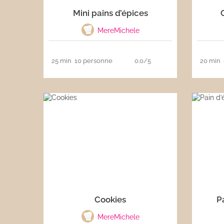
Mini pains d’épices
Les sauces
MereMichele
Boissons
25 min
10 personnes
0.0/5
20 min
Cookies
P
MereMichele