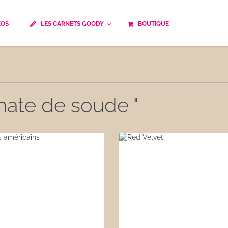
ÉOS
LES CARNETS GOODY
BOUTIQUE
ails
Temps de cuisson
Minceur
Spécialité culinaire
ne du monde
Recettes saisonnières
onate de soude "
Les astuces Goody
e française traditionnelle
Repas musculation
ts
Robots multifonctions
 et rapide
Healthy
uissons
Les soupes
êtes