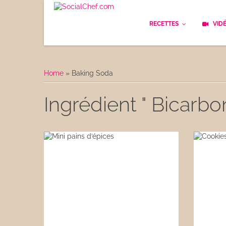
RECETTES
VID
Les bases
Cockt
Home
»
Baking Soda
Le Pain
Cuisi
Ingrédient " Bicarb
Apéritifs
Cuisin
Déjeuner
Enfan
Entrées
Facile
Plats
Les C
Goûter
Les F
Desserts