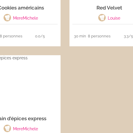
Cookies américains
Red Velvet
MereMichele
Louise
8 personnes
0.0/5
30 min
8 personnes
3.3/5
ain d’épices express
MereMichele