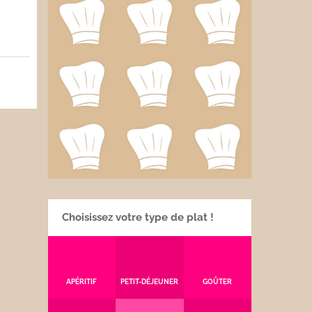
Choisissez votre type de plat !
APÉRITIF
PETIT-DÉJEUNER
GOÛTER