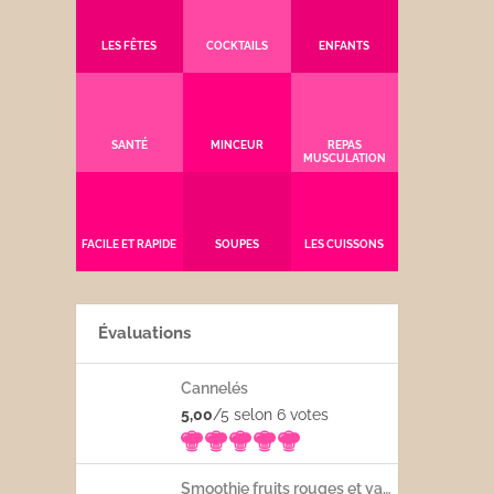
LES FÊTES
COCKTAILS
ENFANTS
SANTÉ
MINCEUR
REPAS
MUSCULATION
FACILE ET RAPIDE
SOUPES
LES CUISSONS
Évaluations
Cannelés
5,00
/5 selon 6
votes
Smoothie fruits rouges et yaourt