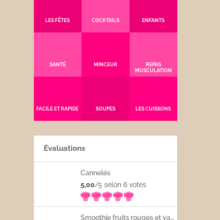
LES FÊTES
COCKTAILS
ENFANTS
SANTÉ
MINCEUR
REPAS
MUSCULATION
FACILE ET RAPIDE
SOUPES
LES CUISSONS
Évaluations
Cannelés
5,00
/5 selon 6
votes
Smoothie fruits rouges et yaourt