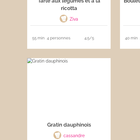
Tarte aux légumes et à la
Boulet
ricotta
Les sauces
Ziva
Boissons
55 min
4 personnes
4.5/5
40 min
Gratin dauphinois
cassandre