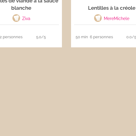
tes de viande à la sauce
blanche
Lentilles à la créole
Ziva
MereMichele
2 personnes
5.0/5
50 min
6 personnes
0.0/