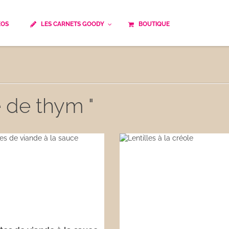
ÉOS
LES CARNETS GOODY
BOUTIQUE
ails
Temps de cuisson
Minceur
Spécialité culinaire
ne du monde
Recettes saisonnières
e de thym "
Les astuces Goody
e française traditionnelle
Repas musculation
ts
Robots multifonctions
 et rapide
Healthy
uissons
Les soupes
êtes