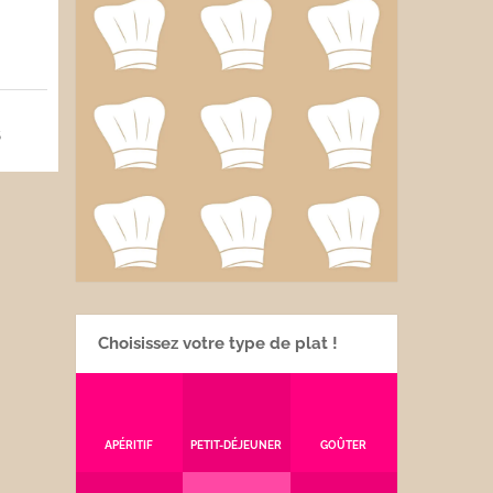
5
Choisissez votre type de plat !
APÉRITIF
PETIT-DÉJEUNER
GOÛTER