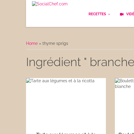
RECETTES
VID
Les bases
Cockt
Home
»
thyme sprigs
Le Pain
Cuisi
Ingrédient " branch
Apéritifs
Cuisin
Déjeuner
Enfan
Entrées
Facile
Plats
Les C
Goûter
Les F
Desserts