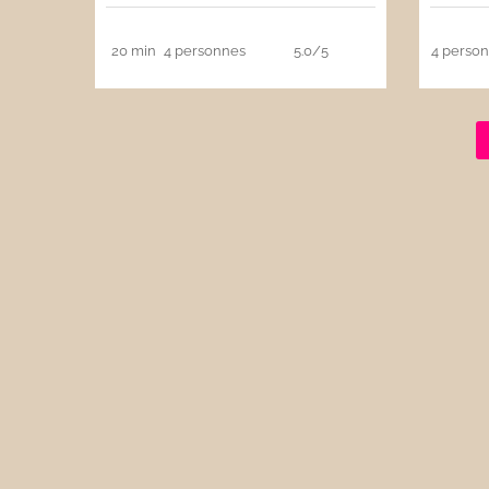
20 min
4 personnes
5.0/5
4 perso