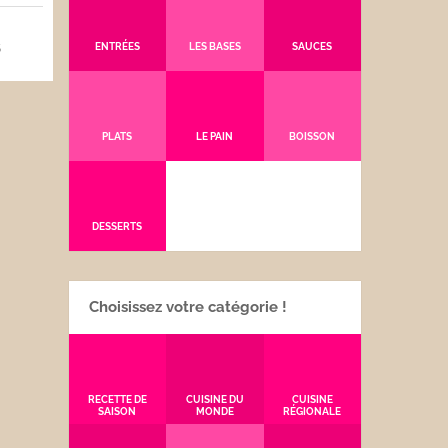
5
ENTRÉES
LES BASES
SAUCES
PLATS
LE PAIN
BOISSON
DESSERTS
Choisissez votre catégorie !
RECETTE DE
CUISINE DU
CUISINE
SAISON
MONDE
RÉGIONALE