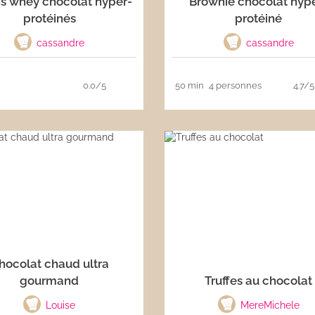
ns whey chocolat hyper-
Brownie chocolat hyp
protéinés
protéiné
cassandre
cassandre
0.0/5
50 min
4 personnes
4.7/5
hocolat chaud ultra
gourmand
Truffes au chocolat
Louise
MereMichele