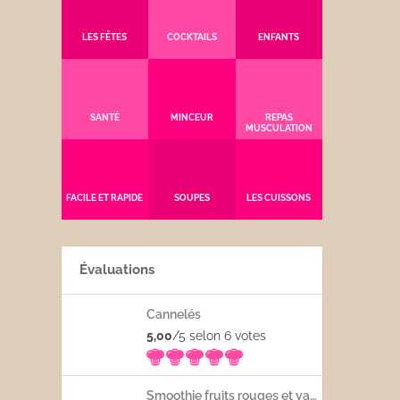
LES FÊTES
COCKTAILS
ENFANTS
SANTÉ
MINCEUR
REPAS
MUSCULATION
FACILE ET RAPIDE
SOUPES
LES CUISSONS
Évaluations
Cannelés
5,00
/5 selon 6
votes
Smoothie fruits rouges et yaourt