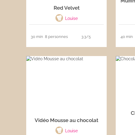
Muffi
Red Velvet
Les sauces
Louise
Boissons
30 min
8 personnes
3.3/5
40 min
C
Vidéo Mousse au chocolat
Louise