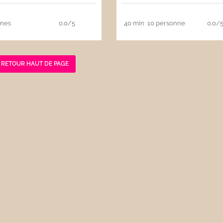
nnes
0.0/5
40 min
10 personnes
0.0/
RETOUR HAUT DE PAGE