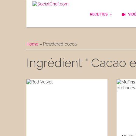
RECETTES
VID
Les bases
Cockt
Home
»
Powdered cocoa
Le Pain
Cuisi
Ingrédient " Cacao 
Apéritifs
Cuisin
Déjeuner
Enfan
Entrées
Facile
Plats
Les C
Goûter
Les F
Desserts