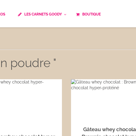
ÉOS
LES CARNETS GOODY
BOUTIQUE
ails
Temps de cuisson
Minceur
Spécialité culinaire
ne du monde
Recettes saisonnières
en poudre "
Les astuces Goody
e française traditionnelle
Repas musculation
ts
Robots multifonctions
 et rapide
Healthy
uissons
Les soupes
êtes
Gâteau whey chocolat