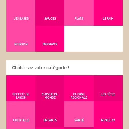
LES BASES
SAUCES
PLATS
LE PAIN
BOISSON
DESSERTS
Choisissez votre catégorie !
RECETTE DE
CUISINE DU
CUISINE
LES FÊTES
SAISON
MONDE
RÉGIONALE
COCKTAILS
ENFANTS
SANTÉ
MINCEUR