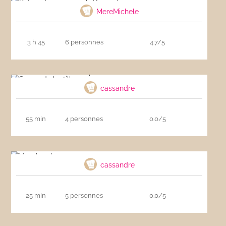
MereMichele
3 h 45
6 personnes
4.7/5
Soupe de lentilles
cassandre
55 min
4 personnes
0.0/5
Vin chaud
cassandre
25 min
5 personnes
0.0/5