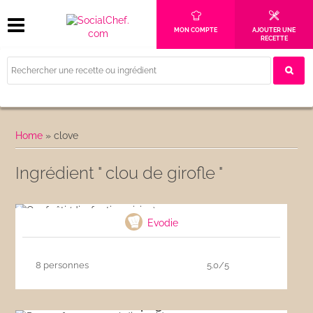
MON COMPTE
AJOUTER UNE
RECETTE
Home
»
clove
Ingrédient " clou de girofle "
Oeuf rôti (dizef roti morisien)
Evodie
8 personnes
5.0/5
Pot-au-feu espagnol dit cocido