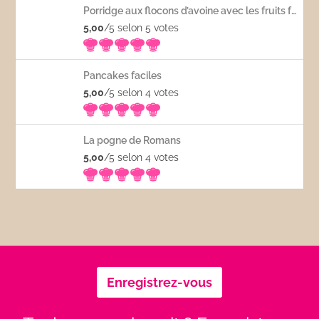
Porridge aux flocons d’avoine avec les fruits frais
5,00
/5 selon 5
votes
Pancakes faciles
5,00
/5 selon 4
votes
La pogne de Romans
5,00
/5 selon 4
votes
Enregistrez-vous