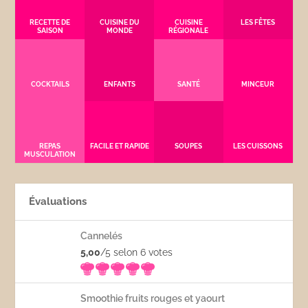
RECETTE DE
CUISINE DU
CUISINE
LES FÊTES
SAISON
MONDE
RÉGIONALE
COCKTAILS
ENFANTS
SANTÉ
MINCEUR
REPAS
FACILE ET RAPIDE
SOUPES
LES CUISSONS
MUSCULATION
Évaluations
Cannelés
5,00
/5 selon 6
votes
Smoothie fruits rouges et yaourt