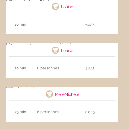
Louise
10 min
5.0/5
Pancakes hyperprotéinés
Louise
10 min
8 personnes
4.8/5
Terrine de légumes verts
MereMichele
25 min
6 personnes
0.0/5
Compote de pommes maison (vanille, érable)