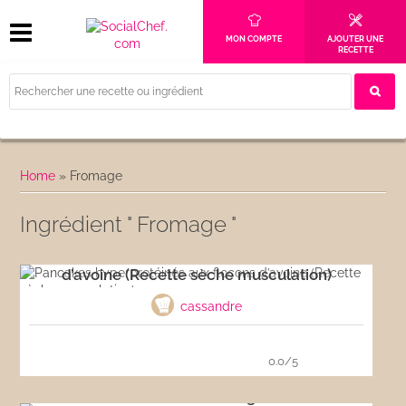
MON COMPTE
AJOUTER UNE
RECETTE
Home
»
Fromage
Ingrédient " Fromage "
Pancakes hyperprotéinés aux flocons
d’avoine (Recette sèche musculation)
cassandre
0.0/5
Sauce tartare allégée