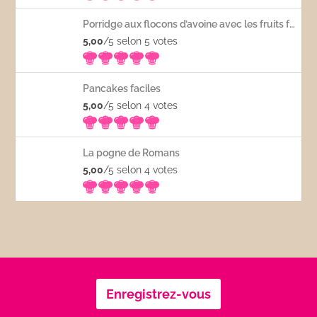
Porridge aux flocons d’avoine avec les fruits frais
5,00
/5 selon 5
votes
Pancakes faciles
5,00
/5 selon 4
votes
La pogne de Romans
5,00
/5 selon 4
votes
Enregistrez-vous