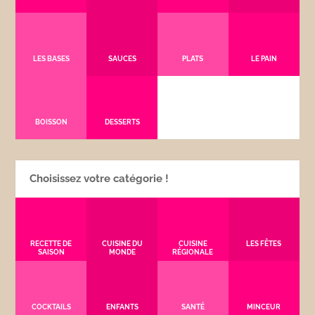
LES BASES
SAUCES
PLATS
LE PAIN
BOISSON
DESSERTS
Choisissez votre catégorie !
RECETTE DE
CUISINE DU
CUISINE
LES FÊTES
SAISON
MONDE
RÉGIONALE
COCKTAILS
ENFANTS
SANTÉ
MINCEUR