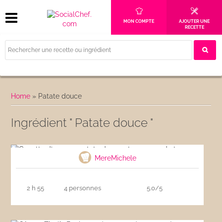
MON COMPTE
AJOUTER UNE
RECETTE
Home
»
Patate douce
Ingrédient " Patate douce "
Cocotte d’agneau patate douce et pommes
de terre
MereMichele
2 h 55
4 personnes
5.0/5
Gâteau Zinzli : Boulettes de patate douce au