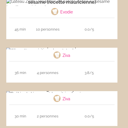
sésame (recette mauricienne)
Evodie
45 min
10 personnes
0.0/5
Allumettes apéritives de patate douce
Ziva
36 min
4 personnes
3.8/5
Poêlée de légumes à la poitrine fumée
Ziva
30 min
2 personnes
0.0/5