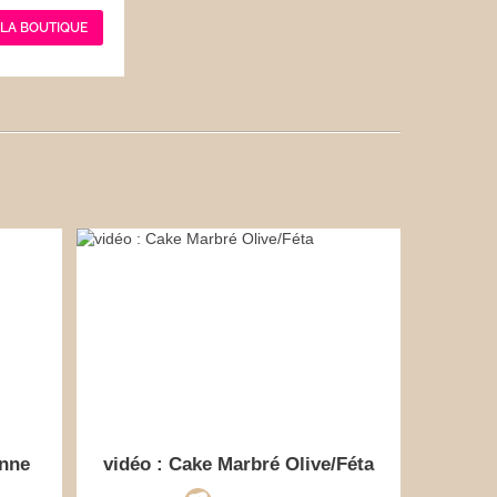
 LA BOUTIQUE
enne
vidéo : Cake Marbré Olive/Féta