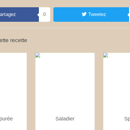
artagez
Tweetez
0
tte recette
purée
Saladier
Sp