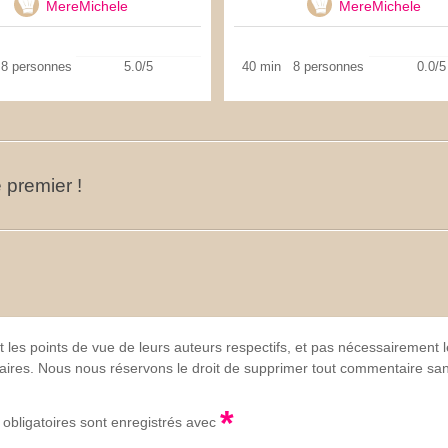
MereMichele
MereMichele
8 personnes
5.0/5
40 min
8 personnes
0.0/5
 premier !
t les points de vue de leurs auteurs respectifs, et pas nécessairement
lgaires. Nous nous réservons le droit de supprimer tout commentaire sans
*
obligatoires sont enregistrés avec