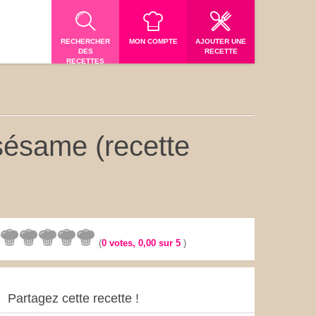
RECHERCHER
MON COMPTE
AJOUTER UNE
DES
RECETTE
RECETTES
sésame (recette
(
0
votes,
0,00
sur 5
)
Partagez cette recette !