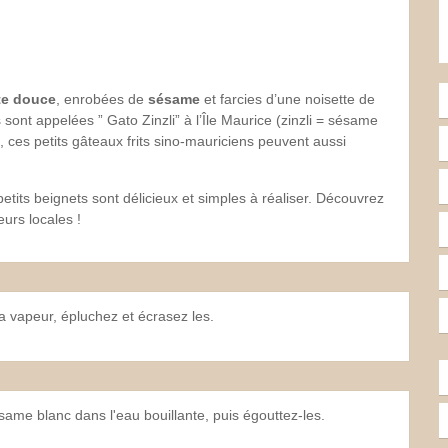
te douce
, enrobées de
sésame
et farcies d’une noisette de
s sont appelées ” Gato Zinzli” à l’Île Maurice (zinzli = sésame
 ces petits gâteaux frits sino-mauriciens peuvent aussi
s petits beignets sont délicieux et simples à réaliser. Découvrez
urs locales !
 la vapeur, épluchez et écrasez les.
same blanc dans l'eau bouillante, puis égouttez-les.