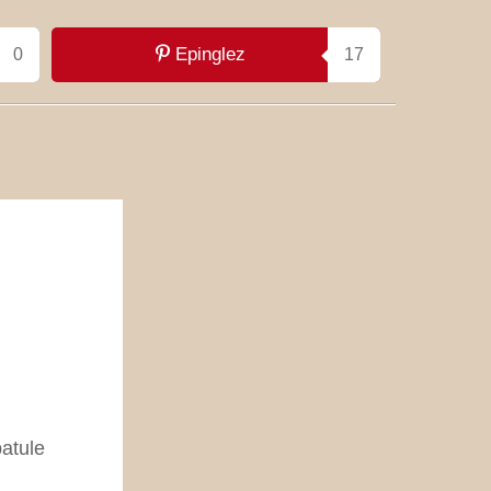
Epinglez
0
17
atule