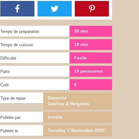
30 min
Temps de préparation
15 min
Temps de cuisson
Facile
Difficulté
10 personnes
Parts
€
Coût
Desserts
Type de repas
Gaufres & Beignets
evodie
Publiée par
Tuesday 1 September 2020
Publiée le