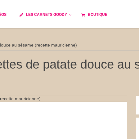
ÉOS
LES CARNETS GOODY
BOUTIQUE
ils
Temps de cuisson
Minceur
e douce au sésame (recette mauricienne)
Spécialité culinaire
e du monde
Recettes saisonnières
ettes de patate douce au 
Les astuces Goody
 française traditionnelle
Repas musculation
s
Robots multifonctions
et rapide
Healthy
issons
Les soupes
tes