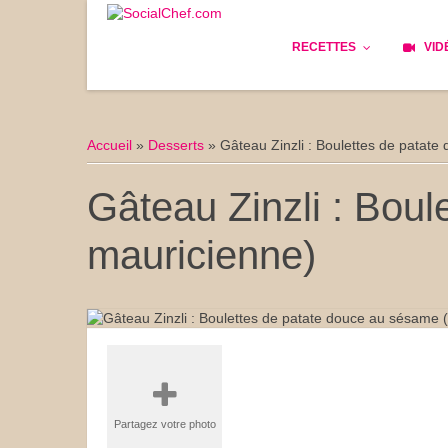
RECETTES
VID
Les bases
Cockta
Accueil
»
Desserts
»
Gâteau Zinzli : Boulettes de patat
Le Pain
Cuisin
Gâteau Zinzli : Boul
Apéritifs
Cuisine
mauricienne)
Déjeuner
Enfant
Entrées
Facile 
Plats
Les Cu
Goûter
Les Fê
Partagez votre photo
Desserts