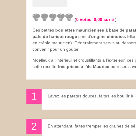
Les sauces
(
0
votes,
0,00
sur 5
)
Boissons
Ces petites
boulettes mauriciennes
à base de
pata
pâte de haricot rouge
sont d’
origine chinoise.
Elle
en créole mauricien). Généralement servis au dessert,
convenir pour un goûter.
Moelleux à l’intérieur et croustillants à l’extérieur, ce
cette recette
très prisée à l’île Maurice
pour ses save
Lavez les patates douces, faites les bouillir à
En attendant, faites tremper les graines de sé