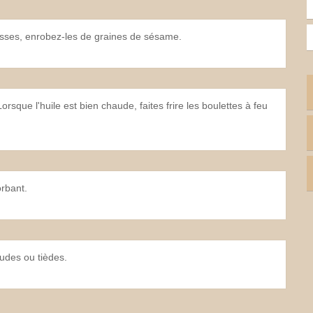
lisses, enrobez-les de graines de sésame.
Lorsque l'huile est bien chaude, faites frire les boulettes à feu
.
rbant.
audes ou tièdes.