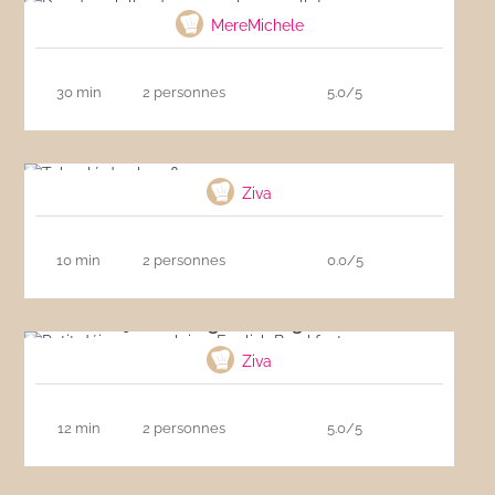
MereMichele
30 min
2 personnes
5.0/5
Taboulé de chou-fleur
Ziva
10 min
2 personnes
0.0/5
Petit déjeuner anglais – English Breakfast
Ziva
12 min
2 personnes
5.0/5
Poulet coco