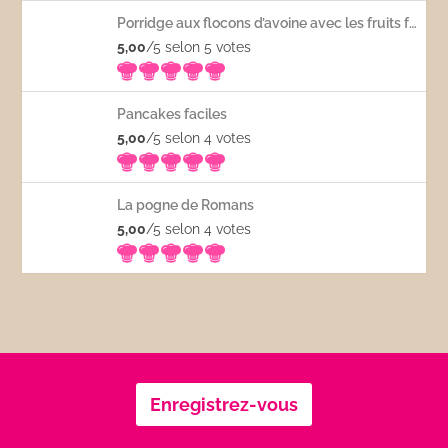
Porridge aux flocons d’avoine avec les fruits frais
5,00
/5 selon 5
votes
Pancakes faciles
5,00
/5 selon 4
votes
La pogne de Romans
5,00
/5 selon 4
votes
Enregistrez-vous