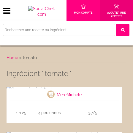
MON COMPTE
AJOUTER UNE
RECETTE
Home
»
tomato
Ingrédient " tomate "
Oignons farcis à l’indienne
MereMichele
1 h 25
4 personnes
3.7/5
Dos de cabillaud provençal en papillote