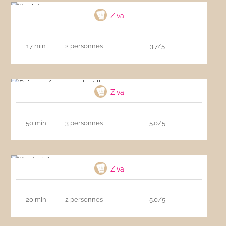
Ziva
17 min
2 personnes
3.7/5
Poivrons farcis aux lentilles
Ziva
50 min
3 personnes
5.0/5
Dinde à l’ananas
Ziva
20 min
2 personnes
5.0/5