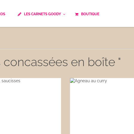
ÉOS
LES CARNETS GOODY
BOUTIQUE
ails
Temps de cuisson
Minceur
Spécialité culinaire
ne du monde
Recettes saisonnières
s concassées en boîte "
Les astuces Goody
e française traditionnelle
Repas musculation
ts
Robots multifonctions
 et rapide
Healthy
uissons
Les soupes
êtes