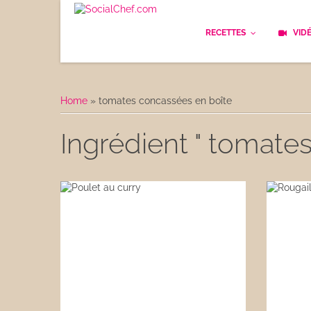
RECETTES
VID
Les bases
Cockt
Home
»
tomates concassées en boîte
Le Pain
Cuisi
Ingrédient " tomate
Apéritifs
Cuisin
Déjeuner
Enfan
Entrées
Facile
Plats
Les C
Goûter
Les F
Desserts