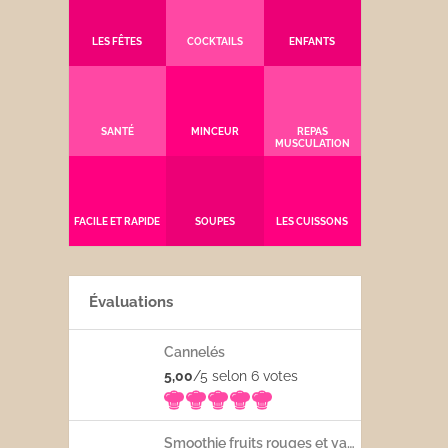
LES FÊTES
COCKTAILS
ENFANTS
SANTÉ
MINCEUR
REPAS
MUSCULATION
FACILE ET RAPIDE
SOUPES
LES CUISSONS
Évaluations
Cannelés
5,00
/5 selon 6
votes
Smoothie fruits rouges et yaourt