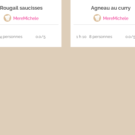
Rougail saucisses
Agneau au curry
MereMichele
MereMichele
4 personnes
0.0/5
1 h 10
8 personnes
0.0/