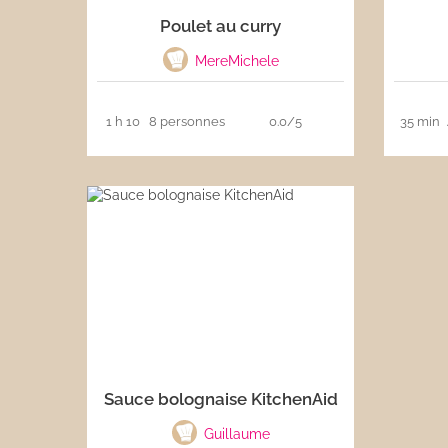
Poulet au curry
Les sauces
MereMichele
Boissons
1 h 10
8 personnes
0.0/5
35 min
Sauce bolognaise KitchenAid
Guillaume