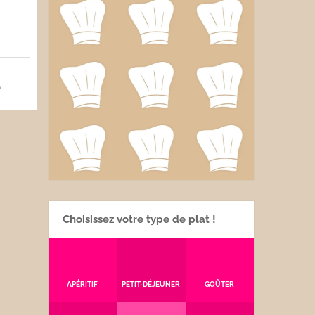
5
Choisissez votre type de plat !
APÉRITIF
PETIT-DÉJEUNER
GOÛTER