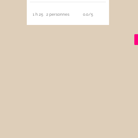
1 h 25
2 personnes
0.0/5