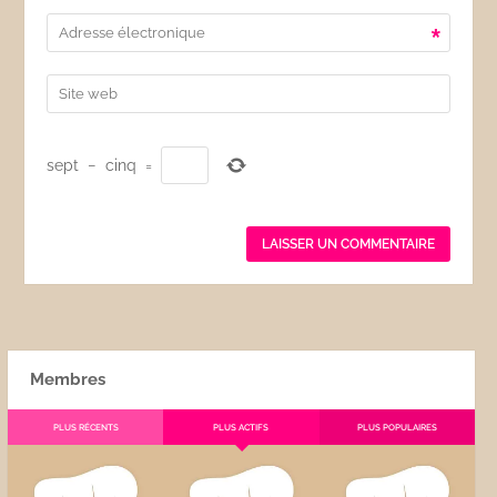
*
sept
−
cinq
=
Membres
PLUS RÉCENTS
PLUS ACTIFS
PLUS POPULAIRES