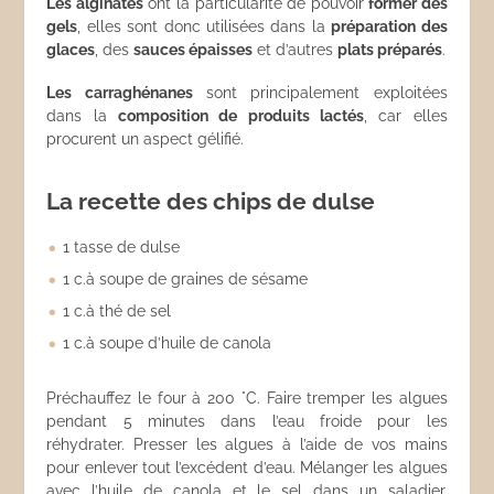
Les alginates
ont la particularité de pouvoir
former des
gels
, elles sont donc utilisées dans la
préparation des
glaces
, des
sauces épaisses
et d’autres
plats préparés
.
Les carraghénanes
sont principalement exploitées
dans la
composition de produits lactés
, car elles
procurent un aspect gélifié.
La recette des chips de dulse
1 tasse de dulse
1 c.à soupe de graines de sésame
1 c.à thé de sel
1 c.à soupe d’huile de canola
Préchauffez le four à 200 °C. Faire tremper les algues
pendant 5 minutes dans l’eau froide pour les
réhydrater. Presser les algues à l’aide de vos mains
pour enlever tout l’excédent d’eau. Mélanger les algues
avec l’huile de canola et le sel dans un saladier.