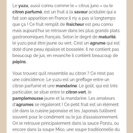
Le
yuzu
, aussi connu comme le « citrus juno » ou le
citron
parfumé
, est un fruit à la
saveur
acidulée qui a
fait son apparition en France il n’y a pas si longtemps
que ça ! Ce fruit remplit de
fraîcheur
est peu connu
mais aujourd’hui se retrouve dans les plus grands plats
gastronomiques français. Selon le degré de
maturité
,
le yuzu peut être jaune ou vert. C’est un
agrume
qui est
doté d’une peau épaisse et bosselée. Il ne contient pas
beaucoup de jus, en revanche il contient beaucoup de
pépins
.
Vous trouvez qu’il ressemble au citron ? Ce n’est pas
une coïncidence. Le yuzu est un greffage entre un
citron parfumé et une
mandarine
. Le goût, qui est très
particulier, se situe entre le
citron vert
, le
pamplemousse
jaune et la mandarine. Les amateurs
d’
agrumes
se régaleront ! Ce petit fruit est un élément
clé dans la cuisine japonaise et les Japonais l’utilisent
souvent pour le condiment ou le jus d’assaisonnement.
On le retrouve principalement dans la sauce Ponzu, ou
encore dans la soupe Miso, une soupe traditionnelle du