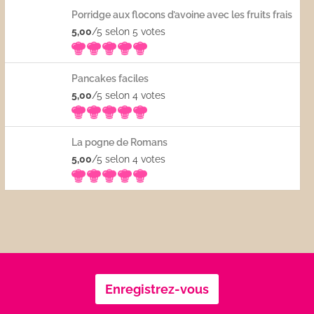
Porridge aux flocons d’avoine avec les fruits frais
5,00
/5 selon 5
votes
Pancakes faciles
5,00
/5 selon 4
votes
La pogne de Romans
5,00
/5 selon 4
votes
Enregistrez-vous