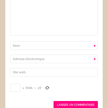
*
*
×
trois
=
27