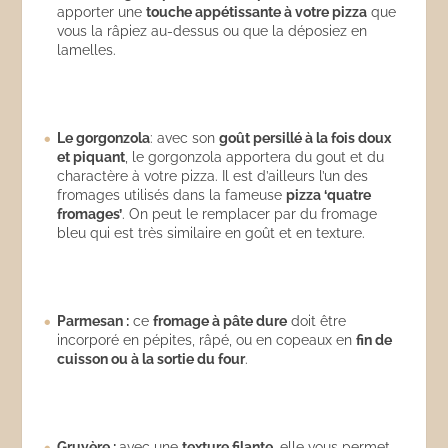
apporter une
touche appétissante à votre pizza
que
vous la râpiez au-dessus ou que la déposiez en
lamelles.
Le gorgonzola
: avec son
go
ût persillé à la fois doux
et piquant
, le gorgonzola apportera du gout et du
charactère à votre pizza. Il est d’ailleurs l’un des
fromages utilisés dans la fameuse
pizza ‘quatre
fromages’
. On peut le remplacer par du fromage
bleu qui est très similaire en goût et en texture.
Parmesan :
ce
fromage à p
âte dure
doit être
incorporé en pépites, râpé, ou en copeaux en
fin de
cuisson ou à la sortie du four
.
Gruyère :
avec une
texture filante
, elle vous permet