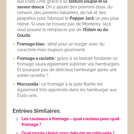
aux États-Unis grâce à sa
texture souple et sa
saveur douce
. On y ajoute des poivrons doux, du
romarin, des piments habañero, de l’ail et des
jalapeños pour fabriqué le
Pepper Jack
un peu plua
relevé. Si vous ne trouvez pas de Monterey Jack,
vous pouvez le remplacer par de
l’Edam ou du
Gouda
.
Fromage bleu :
idéal pour un burger avec du
caractère mais toujours gourmand.
Fromage à raclette :
grâce à sa texture fondante ce
fromage saura également sublimer vos hamburgers.
Et pourquoi pas de délicieux hamburger après une
soirée raclette ?
Mozzarella :
ce fromage à la pate filante est
également très appréciée dans les hamburger aux
États-unis.
Entrées Similaires:
Les couteaux à fromage – quel couteau pour quel
fromage ?
Quel moule choisir pour débuter en pâtisserie ?