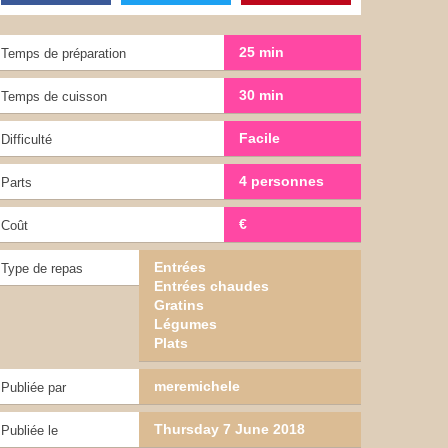
25 min
Temps de préparation
30 min
Temps de cuisson
Facile
Difficulté
4 personnes
Parts
€
Coût
Entrées
Type de repas
Entrées chaudes
Gratins
Légumes
Plats
meremichele
Publiée par
Thursday 7 June 2018
Publiée le