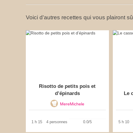
Voici d’autres recettes qui vous plairont s
Risotto de petits pois et
d’épinards
Le 
MereMichele
1 h 15
4 personnes
0.0/5
5 h 10