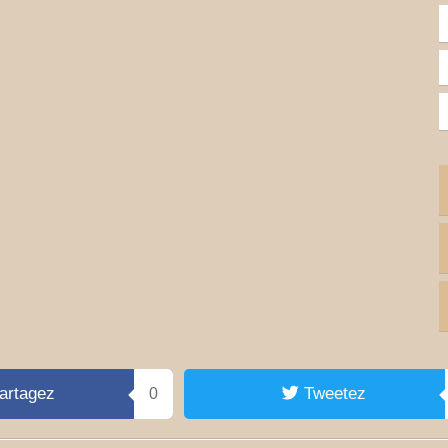
artagez
Tweetez
0