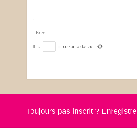
8
×
=
soixante douze
Toujours pas inscrit ? Enregist