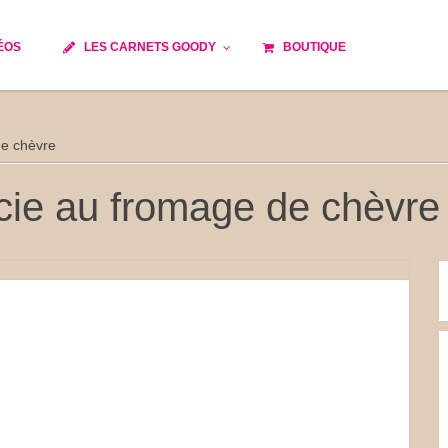
ÉOS
LES CARNETS GOODY
BOUTIQUE
ils
Temps de cuisson
Minceur
de chèvre
Spécialité culinaire
e du monde
Recettes saisonnières
rcie au fromage de chèvre
Les astuces Goody
 française traditionnelle
Repas musculation
s
Robots multifonctions
et rapide
Healthy
issons
Les soupes
tes