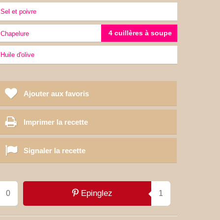
sel et poivre
4 cuillères à soupe
chapelure
Huile d'olive
Ajouter aux favoris
Imprimer la recette
Signaler la recette
Epinglez
0
1