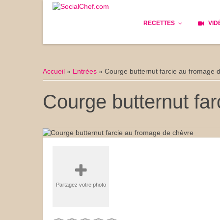
RECETTES
VID
Les bases
Cockta
Accueil
»
Entrées
»
Courge butternut farcie au fromage 
Le Pain
Cuisin
Courge butternut fa
Apéritifs
Cuisine
Déjeuner
Enfant
Entrées
Facile 
Plats
Les Cu
Partagez votre photo
Goûter
Les Fê
Desserts