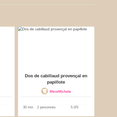
Dos de cabillaud provençal en
papillote
MereMichele
30 min
2 personnes
5.0/5