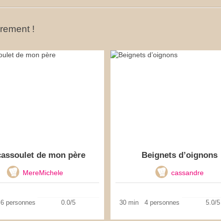
ûrement !
cassoulet de mon père
Beignets d’oignons
MereMichele
cassandre
6 personnes
0.0/5
30 min
4 personnes
5.0/5