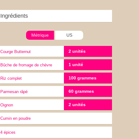
Ingrédients
Métrique
US
2 unités
Courge Butternut
1 unité
Bûche de fromage de chèvre
100 grammes
Riz complet
60 grammes
Parmesan râpé
2 unités
oignon
Cumin en poudre
4 épices