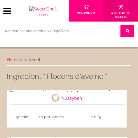
MON COMPTE
AJOUTER UNE
RECETTE
Home
»
oatmeal
Ingrédient " Flocons d'avoine "
Cookies protéinés au chocolat whey
Nusaybah
50 min
10 personnes
2.0/5
Pancakes hyperprotéinés aux flocons