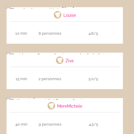
Pancakes hyperprotéinés
Louise
10 min
8 personnes
4.8/5
Porridge aux flocons d’avoine avec les fruits
frais
Ziva
15 min
2 personnes
5.0/5
Petits pains au miel et flocons d’avoine
MereMichele
40 min
9 personnes
4.5/5