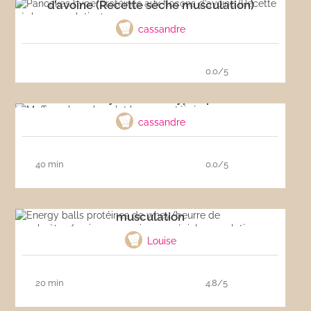
d’avoine (Recette sèche musculation)
cassandre
0.0/5
Muffins whey chocolat hyper-protéinés
cassandre
40 min
0.0/5
Energy balls protéines de whey/beurre de
cacahuètes/avoine sans cuisson spécial
musculation
Louise
20 min
4.8/5