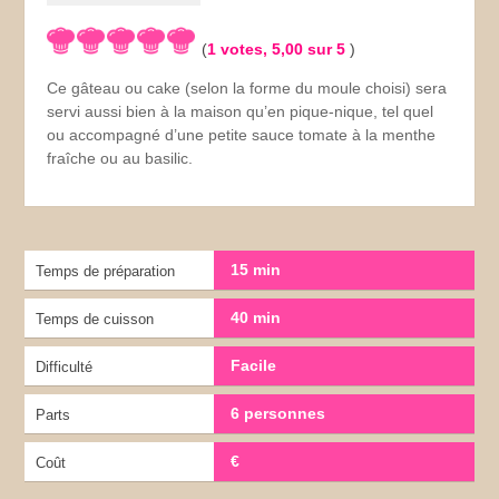
(
1
votes,
5,00
sur 5
)
Ce gâteau ou cake (selon la forme du moule choisi) sera
servi aussi bien à la maison qu’en pique-nique, tel quel
ou accompagné d’une petite sauce tomate à la menthe
fraîche ou au basilic.
15 min
Temps de préparation
40 min
Temps de cuisson
Facile
Difficulté
6 personnes
Parts
€
Coût