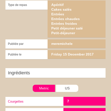
Apéritif
Type de repas
Cakes salés
Entrées
Entrées chaudes
Entrées froides
Petit déjeuner salé
Petit-déjeuner
meremichele
Publiée par
Friday 15 December 2017
Publiée le
Ingrédients
Metric
US
7
Courgettes