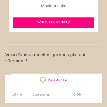
Moule à cake
VOIR SUR LA BOUTIQUE
Voici d’autres recettes qui vous plairont
sûrement !
Saucisses et courgettes au basilic
MereMichele
50 min
6 personnes
0.0/5