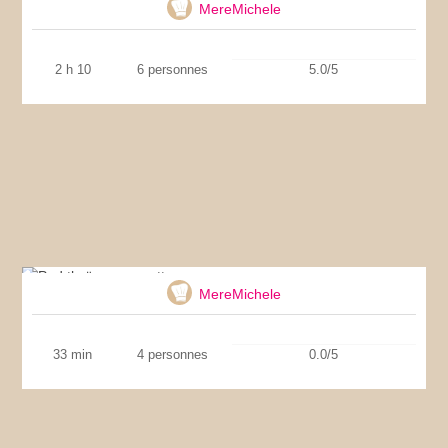
MereMichele
2 h 10
6 personnes
5.0/5
Pad thaï aux crevettes
MereMichele
33 min
4 personnes
0.0/5