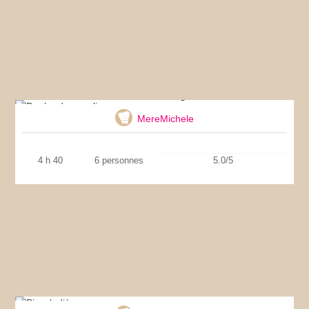
Daube de sanglier
MereMichele
4 h 40
6 personnes
5.0/5
Pissaladière