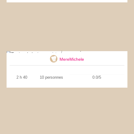
Terrine de lapin aux pistaches
MereMichele
2 h 40
10 personnes
0.0/5