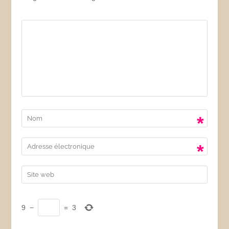
*
*
9
−
=
3