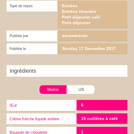
Entrées
Type de repas
Entrées chaudes
Petit déjeuner salé
Petit-déjeuner
meremichele
Publiée par
Sunday 17 December 2017
Publiée le
Ingrédients
Metric
US
6
œuf
18 cuillères à café
Crème fraîche liquide entière
1
Bouquet de ciboulette