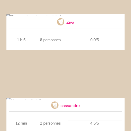
Banana bread – cake à la banane
Ziva
1 h 5
8 personnes
0.0/5
Mug cake Nutella
cassandre
12 min
2 personnes
4.5/5