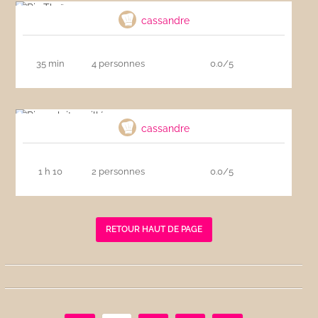
cassandre
35 min
4 personnes
0.0/5
Riz au lait vanillé
cassandre
1 h 10
2 personnes
0.0/5
RETOUR HAUT DE PAGE