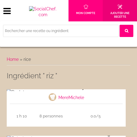
MON COMPTE
AJOUTER UNE
RECETTE
Home
»
rice
Ingrédient " riz "
Poulet au curry
MereMichele
1 h 10
8 personnes
0.0/5
Poke bowl au saumon, avocat et mangue