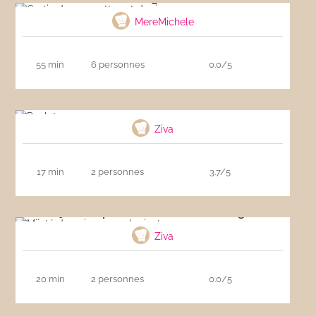
MereMichele
55 min
6 personnes
0.0/5
Poulet coco
Ziva
17 min
2 personnes
3.7/5
Mijoté de poisson aux haricots rouges
Ziva
20 min
2 personnes
0.0/5