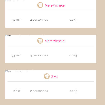
MereMichele
32 min
4 personnes
0.0/5
Rougail saucisses
MereMichele
35 min
4 personnes
0.0/5
Poulet Tandoori
Ziva
2 h 8
2 personnes
0.0/5
Gratin de courgettes et de riz