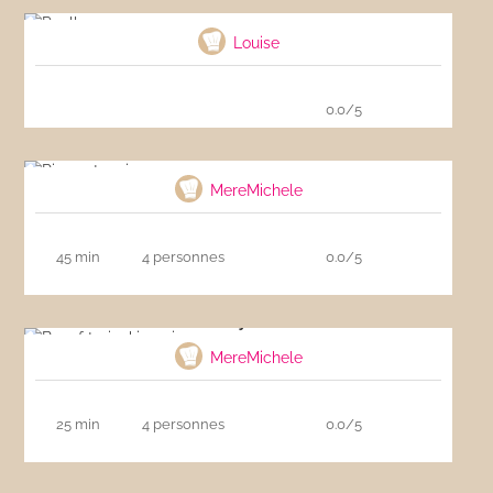
Paella
Louise
0.0/5
Riz cantonais
MereMichele
45 min
4 personnes
0.0/5
Boeuf teriyaki au riz
MereMichele
25 min
4 personnes
0.0/5
Riz Thaï