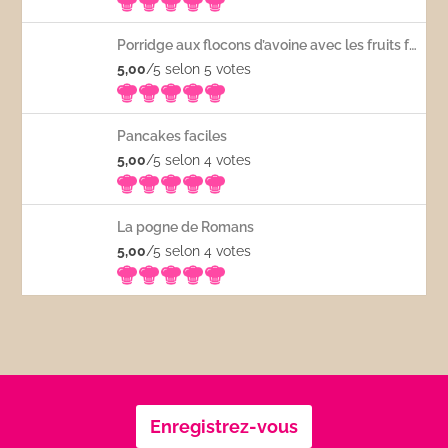
Porridge aux flocons d’avoine avec les fruits frais
5,00
/5 selon 5
votes
Pancakes faciles
5,00
/5 selon 4
votes
La pogne de Romans
5,00
/5 selon 4
votes
Enregistrez-vous