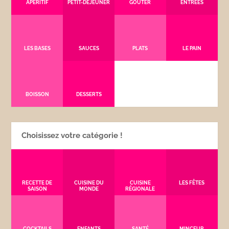
APÉRITIF
PETIT-DÉJEUNER
GOÛTER
ENTRÉES
LES BASES
SAUCES
PLATS
LE PAIN
BOISSON
DESSERTS
Choisissez votre catégorie !
RECETTE DE
CUISINE DU
CUISINE
LES FÊTES
SAISON
MONDE
RÉGIONALE
COCKTAILS
ENFANTS
SANTÉ
MINCEUR