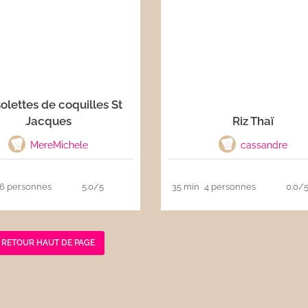
olettes de coquilles St
Jacques
Riz Thaï
MereMichele
cassandre
6 personnes
5.0/5
35 min
4 personnes
0.0/
RETOUR HAUT DE PAGE