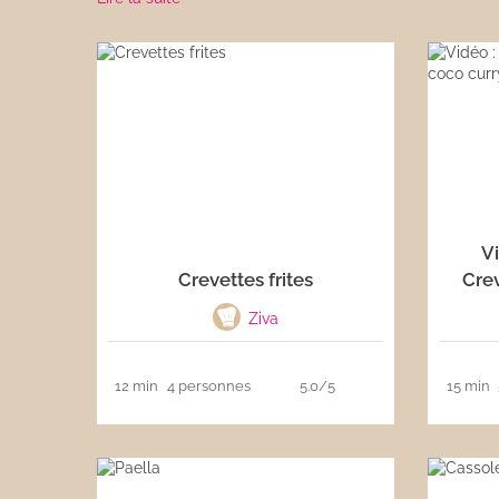
Les sauces
Boissons
Vi
Crevettes frites
Crev
Ziva
12 min
4 personnes
5.0/5
15 min