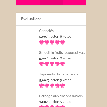
Évaluations
Cannelés
5,00
/5 selon 6
votes
Smoothie fruits rouges et yaourt
5,00
/5 selon 6
votes
Tapenade de tomates séchées
5,00
/5 selon 5
votes
Porridge aux flocons d’avoine avec les fruits frais
5,00
/5 selon 5
votes