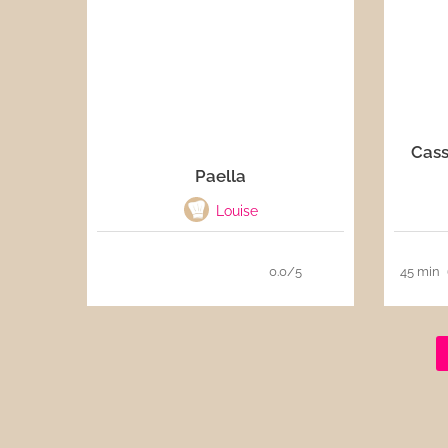
Cass
Paella
Louise
0.0/5
45 min