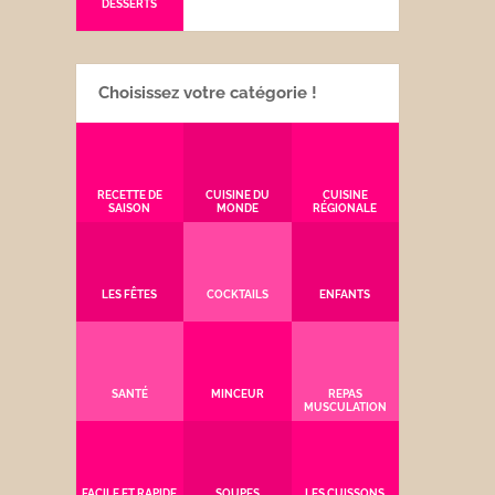
DESSERTS
Choisissez votre catégorie !
RECETTE DE
CUISINE DU
CUISINE
SAISON
MONDE
RÉGIONALE
LES FÊTES
COCKTAILS
ENFANTS
SANTÉ
MINCEUR
REPAS
MUSCULATION
FACILE ET RAPIDE
SOUPES
LES CUISSONS