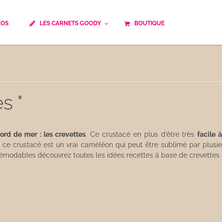
ÉOS
LES CARNETS GOODY
BOUTIQUE
ails
Temps de cuisson
Minceur
Spécialité culinaire
ne du monde
Recettes saisonnières
s "
Les astuces Goody
e française traditionnelle
Repas musculation
ts
Robots multifonctions
bord de mer : les crevettes
. Ce crustacé en plus d’être très
facile 
 ce crustacé est un vrai caméléon qui peut être sublimé par plusi
 indémodables découvrez toutes les idées recettes à base de crevett
 et rapide
Healthy
uissons
Les soupes
êtes