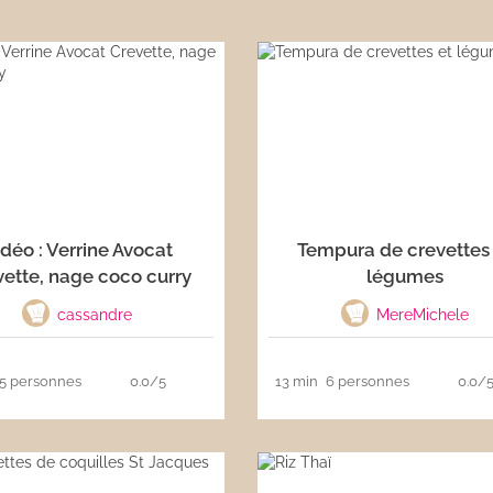
déo : Verrine Avocat
Tempura de crevettes
ette, nage coco curry
légumes
cassandre
MereMichele
5 personnes
0.0/5
13 min
6 personnes
0.0/