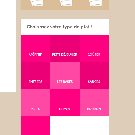
Choisissez votre type de plat !
APÉRITIF
PETIT-DÉJEUNER
GOÛTER
5
ENTRÉES
LES BASES
SAUCES
PLATS
LE PAIN
BOISSON