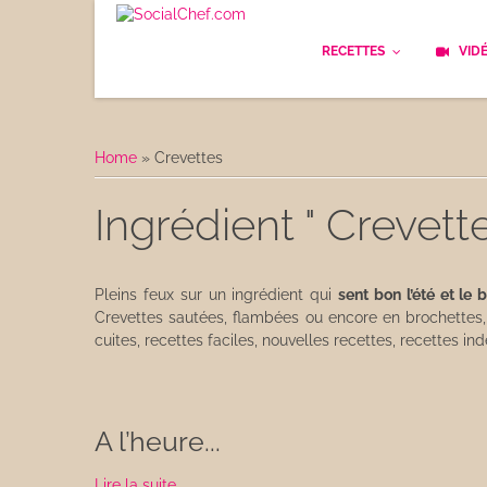
RECETTES
VID
Les bases
Cockt
Home
»
Crevettes
Le Pain
Cuisi
Ingrédient " Crevette
Apéritifs
Cuisin
Déjeuner
Enfan
Pleins feux sur un ingrédient qui
sent bon l’été et le 
Crevettes sautées, flambées ou encore en brochettes,
Entrées
cuites, recettes faciles, nouvelles recettes, recettes
Facile
Plats
Les C
Goûter
A l’heure...
Les F
Desserts
Lire la suite