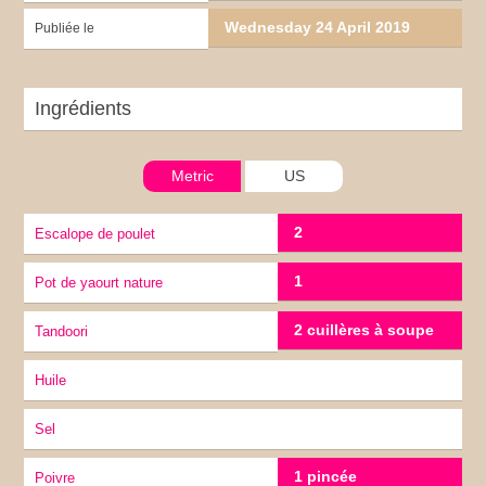
Wednesday 24 April 2019
Publiée le
Ingrédients
Metric
US
2
Escalope de poulet
1
Pot de yaourt nature
2 cuillères à soupe
Tandoori
huile
sel
1 pincée
Poivre