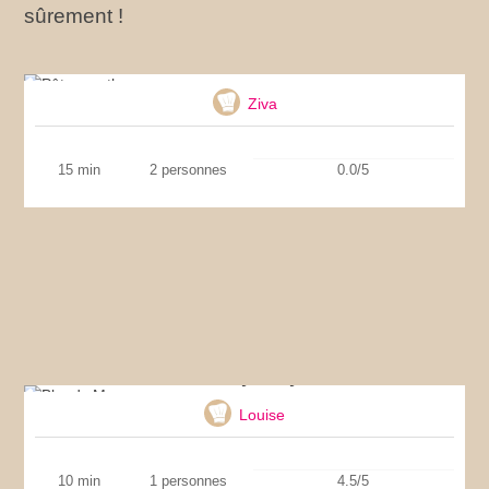
sûrement !
Pâtes au thon
Ziva
15 min
2 personnes
0.0/5
Bloody Mary
Louise
10 min
1 personnes
4.5/5