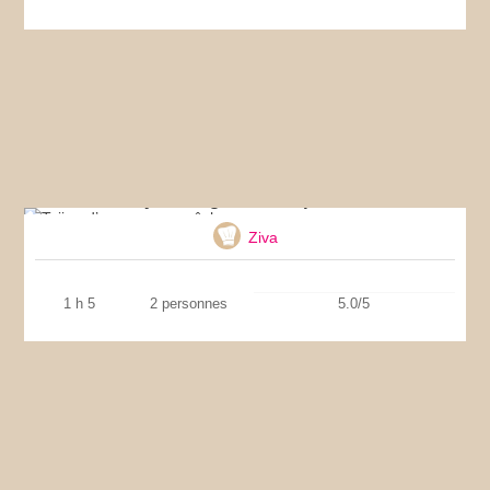
Tajine d’agneau aux pêches
Ziva
1 h 5
2 personnes
5.0/5