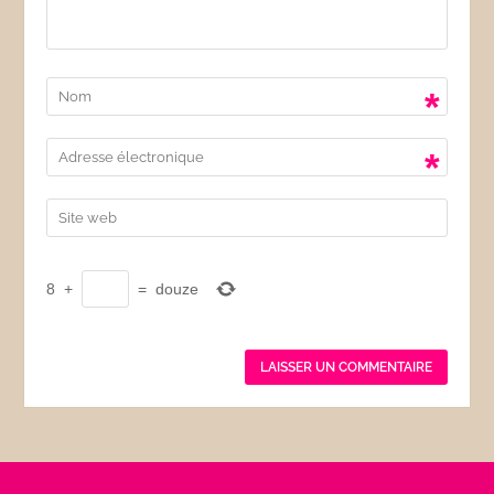
*
*
8
+
=
douze