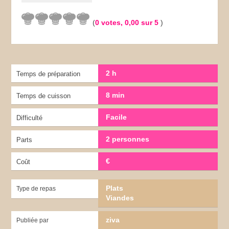
(
0
votes,
0,00
sur 5
)
2 h
Temps de préparation
8 min
Temps de cuisson
Facile
Difficulté
2 personnes
Parts
€
Coût
Plats
Type de repas
Viandes
ziva
Publiée par