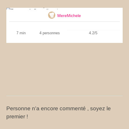
Tempura de fleurs d’acacia
MereMichele
7 min
4 personnes
4.2/5
Personne n'a encore commenté , soyez le
premier !