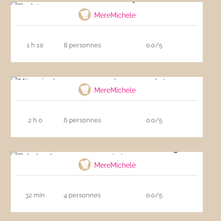
MereMichele
1 h 10
8 personnes
0.0/5
Mitonnée de veau en rosace de pommes de
terre
MereMichele
2 h 0
6 personnes
0.0/5
Poke bowl au saumon, avocat et mangue
MereMichele
32 min
4 personnes
0.0/5