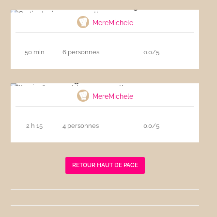
Gratin de riz aux courgettes
MereMichele
50 min
6 personnes
0.0/5
Souris d’agneau à la sauce menthe
MereMichele
2 h 15
4 personnes
0.0/5
RETOUR HAUT DE PAGE