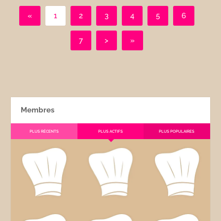
«
1
2
3
4
5
6
7
>
»
Membres
PLUS RÉCENTS
PLUS ACTIFS
PLUS POPULAIRES