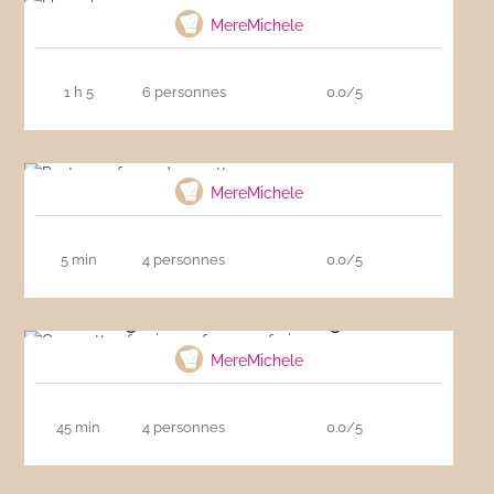
MereMichele
1 h 5
6 personnes
0.0/5
Pesto aux fanes de carottes
MereMichele
5 min
4 personnes
0.0/5
Courgettes farcies au fromage frais
MereMichele
45 min
4 personnes
0.0/5
Poulet au curry