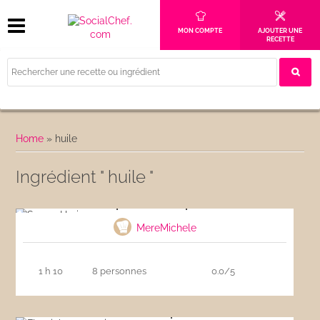
MON COMPTE
AJOUTER UNE
RECETTE
Home
»
huile
Ingrédient " huile "
Soupe Harira express
MereMichele
1 h 10
8 personnes
0.0/5
Flamiche aux poireaux