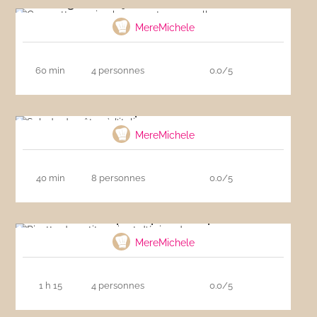
Courgettes au jambon cru et mozzarella
MereMichele
60 min
4 personnes
0.0/5
Salade de pâtes à l’italienne
MereMichele
40 min
8 personnes
0.0/5
Risotto de petits pois et d’épinards
MereMichele
1 h 15
4 personnes
0.0/5