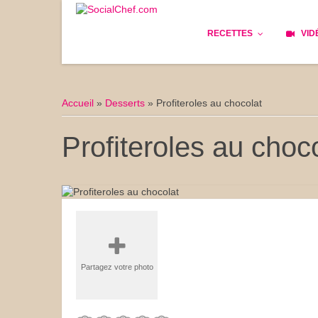
RECETTES
VID
Les bases
Cockta
Accueil
»
Desserts
»
Profiteroles au chocolat
Le Pain
Cuisin
Profiteroles au choc
Apéritifs
Cuisine
Déjeuner
Enfant
Entrées
Facile 
Plats
Les Cu
Partagez votre photo
Goûter
Les Fê
Desserts