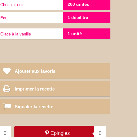
200 unités
chocolat noir
1 décilitre
eau
1 unité
Glace à la vanille
Ajouter aux favoris
Imprimer la recette
Signaler la recette
Epinglez
0
0