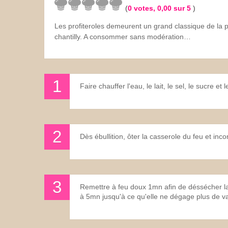
(
0
votes,
0,00
sur 5
)
Les sauces
Les profiteroles demeurent un grand classique de la 
chantilly. A consommer sans modération…
Boissons
Faire chauffer l'eau, le lait, le sel, le sucre et 
Dès ébullition, ôter la casserole du feu et inc
Remettre à feu doux 1mn afin de déssécher la 
à 5mn jusqu'à ce qu'elle ne dégage plus de v