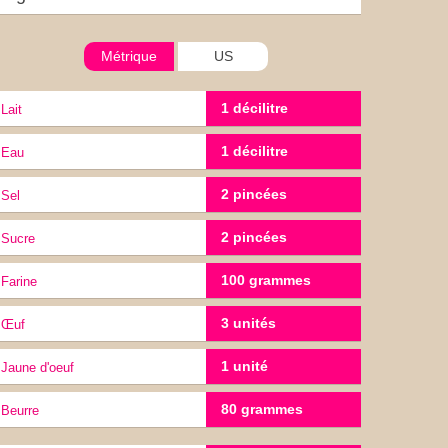
Métrique
US
1 décilitre
lait
1 décilitre
eau
2 pincées
sel
2 pincées
Sucre
100 grammes
Farine
3 unités
œuf
1 unité
jaune d'oeuf
80 grammes
Beurre