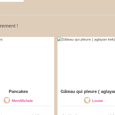
ûrement !
Pancakes
Gâteau qui pleure ( aglaya
MereMichele
Louise