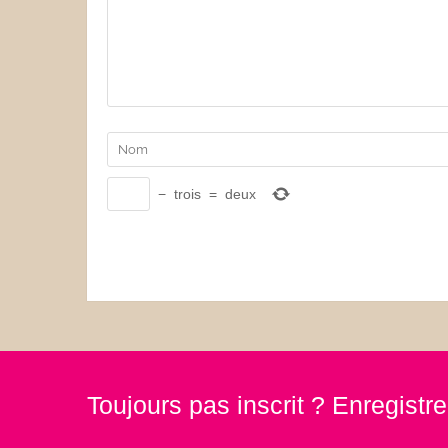
−
trois
=
deux
Toujours pas inscrit ? Enregist