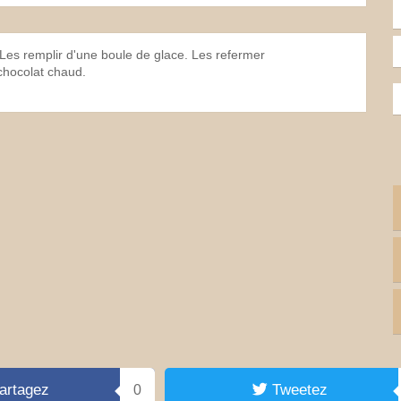
Les remplir d'une boule de glace. Les refermer
chocolat chaud.
artagez
Tweetez
0