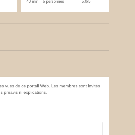
40 min
6 personnes
5.0/5
 les vues de ce portail Web. Les membres sont invités
 préavis ni explications.