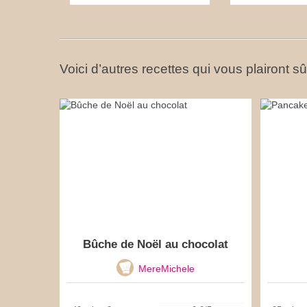
Voici d’autres recettes qui vous plairont s
Bûche de Noël au chocolat
MereMichele