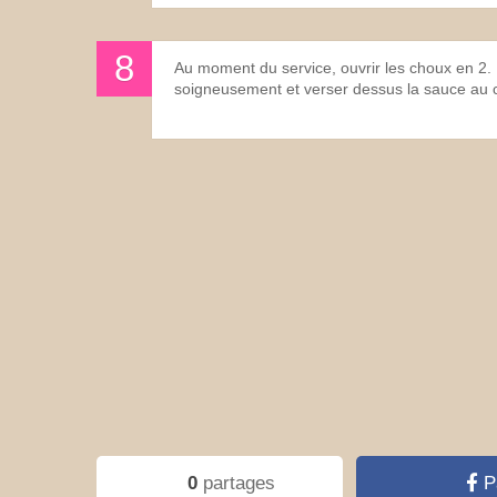
Au moment du service, ouvrir les choux en 2. 
soigneusement et verser dessus la sauce au 
0
partages
P