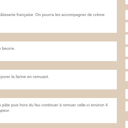
pâtisserie française. On pourra les accompagner de crème
le beurre.
orporer la farine en remuant.
pâte puis hors du feu continuer à remuer celle-ci environ 4
apeur.