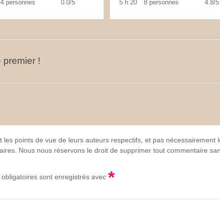
4 personnes
0.0/5
5 h 20
8 personnes
4.8/5
 premier !
t les points de vue de leurs auteurs respectifs, et pas nécessairement
lgaires. Nous nous réservons le droit de supprimer tout commentaire sans
*
obligatoires sont enregistrés avec