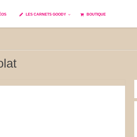
ÉOS
LES CARNETS GOODY
BOUTIQUE
ils
Temps de cuisson
Minceur
Spécialité culinaire
e du monde
Recettes saisonnières
olat
Les astuces Goody
 française traditionnelle
Repas musculation
s
Robots multifonctions
et rapide
Healthy
issons
Les soupes
tes