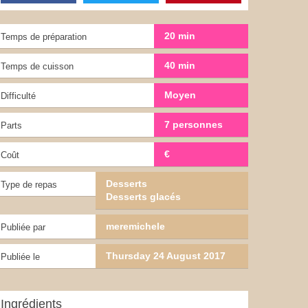
20 min
Temps de préparation
40 min
Temps de cuisson
Moyen
Difficulté
7 personnes
Parts
€
Coût
Desserts
Type de repas
Desserts glacés
meremichele
Publiée par
Thursday 24 August 2017
Publiée le
Ingrédients