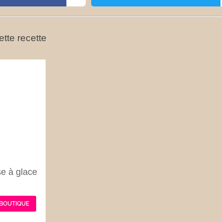
tte recette
e à glace
 BOUTIQUE