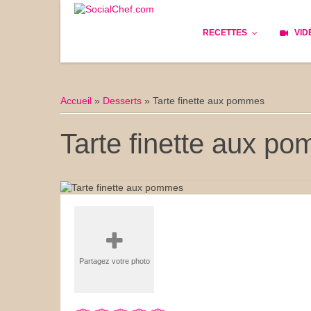
RECETTES
VID
Les bases
Cockta
Accueil
»
Desserts
»
Tarte finette aux pommes
Le Pain
Cuisin
Tarte finette aux p
Apéritifs
Cuisine
Déjeuner
Enfant
Entrées
Facile 
Plats
Les Cu
Partagez votre photo
Goûter
Les Fê
Desserts