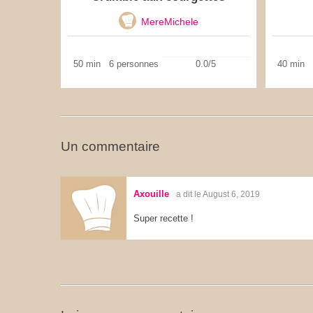
MereMichele
50 min
6 personnes
0.0/5
40 min
Un commentaire
Axouille
a dit le August 6, 2019
Super recette !