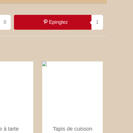
Epinglez
0
1
 à tarte
Tapis de cuisson