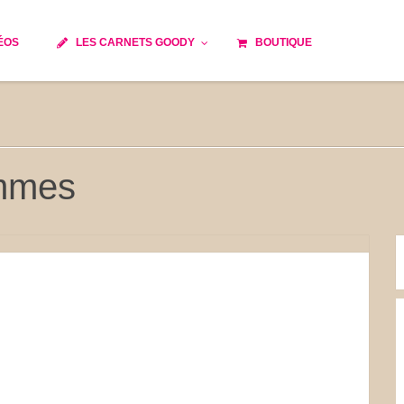
ÉOS
LES CARNETS GOODY
BOUTIQUE
ils
Temps de cuisson
Minceur
Spécialité culinaire
e du monde
Recettes saisonnières
ommes
Les astuces Goody
 française traditionnelle
Repas musculation
s
Robots multifonctions
et rapide
Healthy
issons
Les soupes
tes