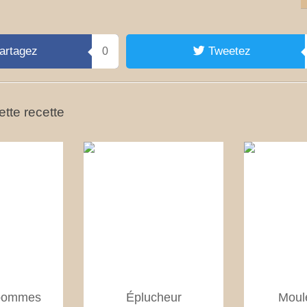
artagez
Tweetez
0
tte recette
pommes
Éplucheur
Moule