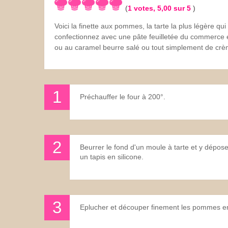
(
1
votes,
5,00
sur 5
)
Les sauces
Voici la finette aux pommes, la tarte la plus légère qui
confectionnez avec une pâte feuilletée du commerce e
Boissons
ou au caramel beurre salé ou tout simplement de crèm
Préchauffer le four à 200°.
Beurrer le fond d'un moule à tarte et y dépose
un tapis en silicone.
Eplucher et découper finement les pommes e