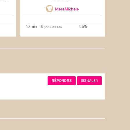
MereMichele
40 min
9 personnes
4.5/5
RÉPONDRE
SIGNALER