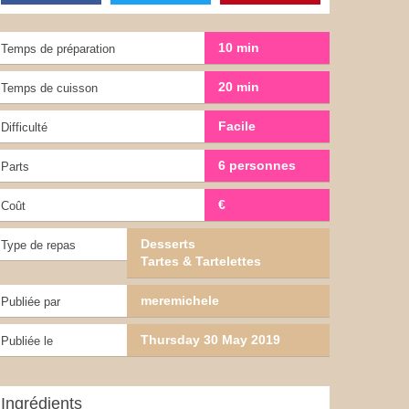
10 min
Temps de préparation
20 min
Temps de cuisson
Facile
Difficulté
6 personnes
Parts
€
Coût
Desserts
Type de repas
Tartes & Tartelettes
meremichele
Publiée par
Thursday 30 May 2019
Publiée le
Ingrédients