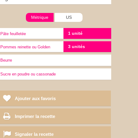
Métrique
US
1 unité
Pâte feuilletée
3 unités
Pommes reinette ou Golden
Beurre
Sucre en poudre ou cassonade
Ajouter aux favoris
Imprimer la recette
Signaler la recette