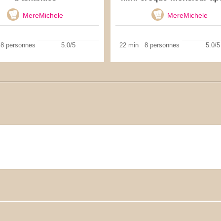
MereMichele
MereMichele
8 personnes
5.0/5
22 min
8 personnes
5.0/5