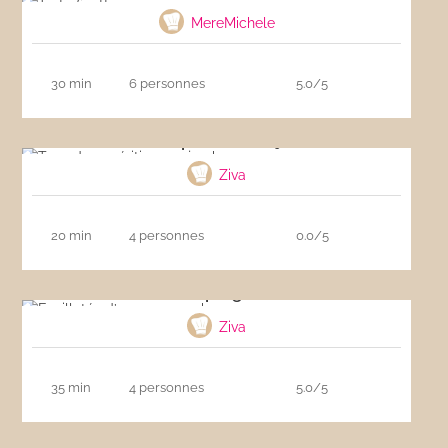
MereMichele
30 min
6 personnes
5.0/5
Torsades apéritives au jambon
Ziva
20 min
4 personnes
0.0/5
Feuilletés d’asperges au bacon
Ziva
35 min
4 personnes
5.0/5
Pommes feuilletées