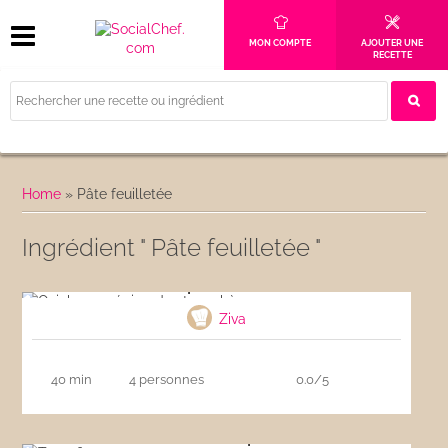
MON COMPTE
AJOUTER UNE
RECETTE
Home
»
Pâte feuilletée
Ingrédient " Pâte feuilletée "
Quiche aux épinards et au chèvre
Ziva
40 min
4 personnes
0.0/5
Tarte finette aux pommes