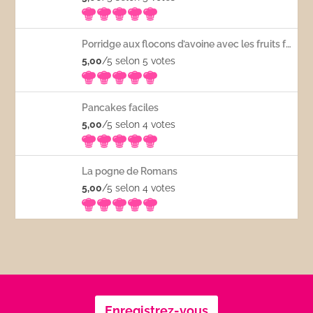
Porridge aux flocons d’avoine avec les fruits frais
5,00
/5 selon 5
votes
Pancakes faciles
5,00
/5 selon 4
votes
La pogne de Romans
5,00
/5 selon 4
votes
Enregistrez-vous