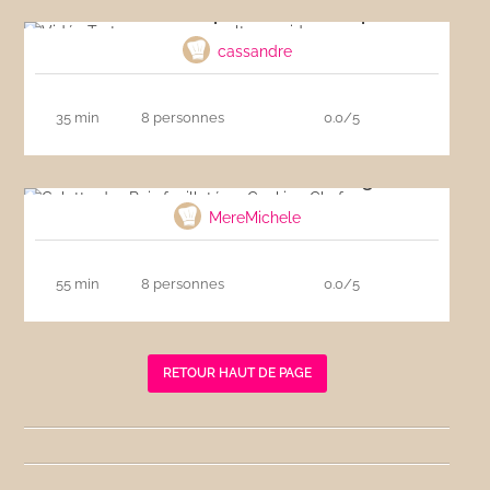
Vidéo Tarte aux pommes ultra-rapide
cassandre
35 min
8 personnes
0.0/5
Galette des Rois feuilletée – Cooking Chef
MereMichele
55 min
8 personnes
0.0/5
RETOUR HAUT DE PAGE