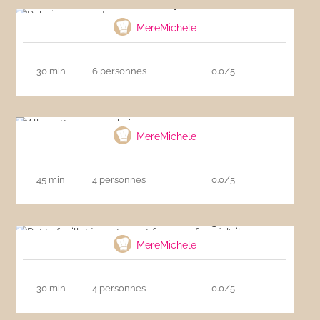
Palmiers au pesto
MereMichele
30 min
6 personnes
0.0/5
Allumettes aux anchois
MereMichele
45 min
4 personnes
0.0/5
Petits feuilletés au thon et fromage frais à l’ail
MereMichele
30 min
4 personnes
0.0/5