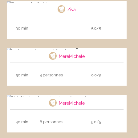
Ziva
30 min
5.0/5
Tarte tatin de magret fumé
MereMichele
50 min
4 personnes
0.0/5
Galette des Rois à la crème d’amandes
MereMichele
40 min
8 personnes
5.0/5