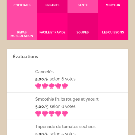
COCKTAILS
ENFANTS
SANTÉ
MINCEUR
REPAS
FACILE ET RAPIDE
SOUPES
LES CUISSONS
MUSCULATION
Évaluations
Cannelés
5,00
/5 selon 6
votes
Smoothie fruits rouges et yaourt
5,00
/5 selon 6
votes
Tapenade de tomates séchées
5,00
/5 selon 5
votes