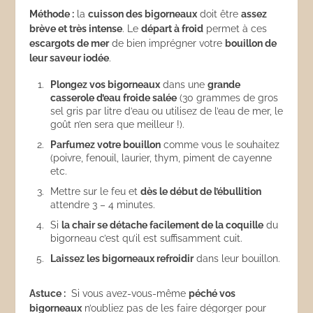
Méthode :
la
cuisson des bigorneaux
doit être
assez
brève et très intense
. Le
départ à froid
permet à ces
escargots de mer
de bien imprégner votre
bouillon de
leur saveur iodée
.
Plongez vos bigorneaux
dans une
grande
casserole d’eau froide salée
(30 grammes de gros
sel gris par litre d’eau ou utilisez de l’eau de mer, le
goût n’en sera que meilleur !).
Parfumez votre bouillon
comme vous le souhaitez
(poivre, fenouil, laurier, thym, piment de cayenne
etc.
Mettre sur le feu et
dès le début de l’ébullition
attendre 3 – 4 minutes.
Si
la chair se détache facilement de la coquille
du
bigorneau c’est qu’il est suffisamment cuit.
Laissez les bigorneaux refroidir
dans leur bouillon.
Astuce :
Si vous avez-vous-même
péché vos
bigorneaux
n’oubliez pas de les faire dégorger pour