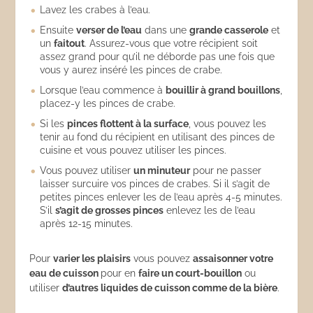
Lavez les crabes à l’eau.
Ensuite
verser de l’eau
dans une
grande casserole
et
un
faitout
. Assurez-vous que votre récipient soit
assez grand pour qu’il ne déborde pas une fois que
vous y aurez inséré les pinces de crabe.
Lorsque l’eau commence à
bouillir à grand bouillons
,
placez-y les pinces de crabe.
Si les
pinces flottent à la surface
, vous pouvez les
tenir au fond du récipient en utilisant des pinces de
cuisine et vous pouvez utiliser les pinces.
Vous pouvez utiliser
un minuteur
pour ne passer
laisser surcuire vos pinces de crabes. Si il s’agit de
petites pinces enlever les de l’eau après 4-5 minutes.
S’il
s’agit de grosses pinces
enlevez les de l’eau
après 12-15 minutes.
Pour
varier les plaisirs
vous pouvez
assaisonner votre
eau de cuisson
pour en
faire un court-bouillon
ou
utiliser
d’autres liquides de cuisson comme de la bière
.