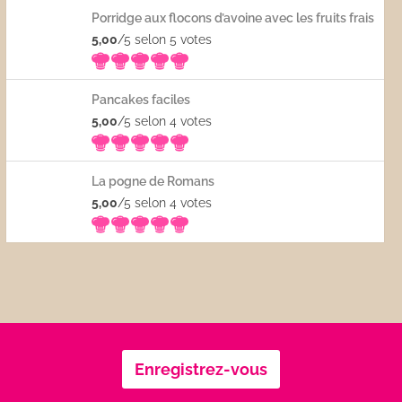
Porridge aux flocons d’avoine avec les fruits frais
5,00
/5 selon 5
votes
Pancakes faciles
5,00
/5 selon 4
votes
La pogne de Romans
5,00
/5 selon 4
votes
Enregistrez-vous