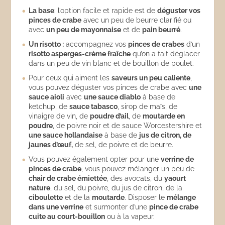
La base
: l’option facile et rapide est de
déguster vos
pinces de crabe
avec un peu de beurre clarifié ou
avec
un peu de mayonnaise
et de
pain beurré
.
Un risotto :
accompagnez vos
pinces de crabes
d’un
risotto asperges-crème fraîche
qu’on a fait déglacer
dans un peu de vin blanc et de bouillon de poulet.
Pour ceux qui aiment les
saveurs un peu caliente
,
vous pouvez déguster vos pinces de crabe avec
une
sauce aioli
avec
une sauce diablo
à base de
ketchup, de
sauce tabasco
, sirop de maïs, de
vinaigre de vin, de
poudre d’ail
, de
moutarde en
poudre
, de poivre noir et de sauce Worcestershire et
une sauce hollandaise
à base de
jus de citron, de
jaunes d’œuf,
de sel, de poivre et de beurre.
Vous pouvez également opter pour une
verrine de
pinces de crabe
, vous pouvez mélanger un peu de
chair de crabe émiettée
, des avocats, du
yaourt
nature
, du sel, du poivre, du jus de citron, de la
ciboulette
et de la
moutarde
. Disposer le
mélange
dans une verrine
et surmonter d’une
pince de crabe
cuite au court-bouillon
ou à la vapeur.