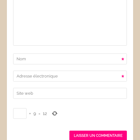
*
*
+
9
=
12