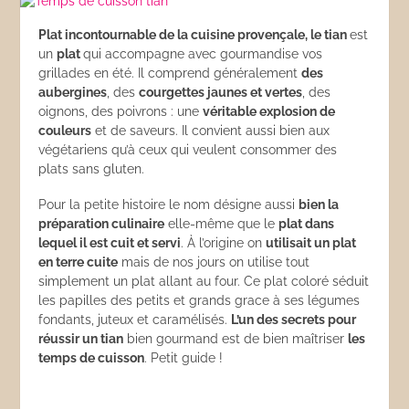
Plat incontournable de la cuisine provençale, le tian
est
un
plat
qui accompagne avec gourmandise vos
grillades en été. Il comprend généralement
des
aubergines
, des
courgettes jaunes et vertes
, des
oignons, des poivrons : une
véritable explosion de
couleurs
et de saveurs. Il convient aussi bien aux
végétariens qu’à ceux qui veulent consommer des
plats sans gluten.
Pour la petite histoire le nom désigne aussi
bien la
préparation culinaire
elle-même que le
plat dans
lequel il est cuit et servi
. À l’origine on
utilisait un plat
en terre cuite
mais de nos jours on utilise tout
simplement un plat allant au four. Ce plat coloré séduit
les papilles des petits et grands grace à ses légumes
fondants, juteux et caramélisés.
L’un des secrets pour
réussir un tian
bien gourmand est de bien maîtriser
les
temps de cuisson
. Petit guide !