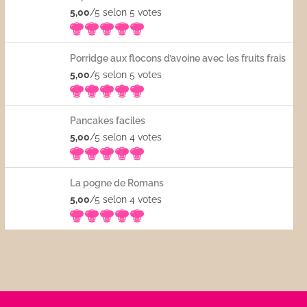
5,00
/5 selon 5
votes
Porridge aux flocons d’avoine avec les fruits frais
5,00
/5 selon 5
votes
Pancakes faciles
5,00
/5 selon 4
votes
La pogne de Romans
5,00
/5 selon 4
votes