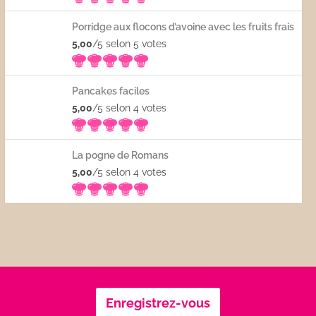
Porridge aux flocons d’avoine avec les fruits frais
5,00
/5 selon 5
votes
Pancakes faciles
5,00
/5 selon 4
votes
La pogne de Romans
5,00
/5 selon 4
votes
Enregistrez-vous