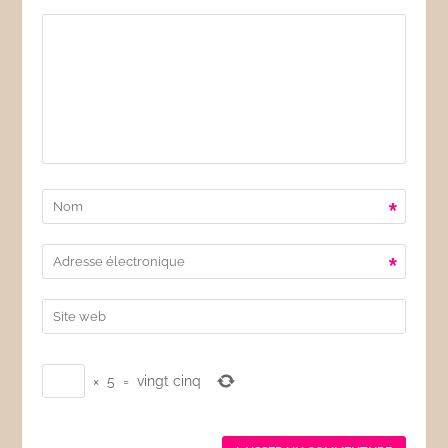
*
*
×
5
=
vingt cinq