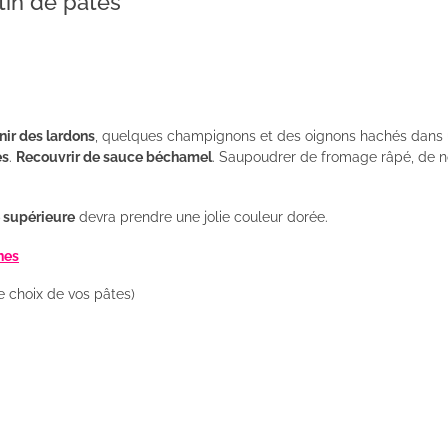
tin de pâtes
nir des lardons
, quelques champignons et des oignons hachés dans
es
.
Recouvrir de sauce béchamel
. Saupoudrer de fromage râpé, de n
 supérieure
devra prendre une jolie couleur dorée.
nes
le choix de vos pâtes)