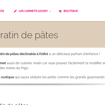
ÉOS
LES CARNETS GOODY
BOUTIQUE
ails
Temps de cuisson
Minceur
ratin de pâtes
Spécialité culinaire
ne du monde
Recettes saisonnières
Les astuces Goody
e française traditionnelle
Repas musculation
tin de pâtes déclinable à l’infini
a un délicieux parfum d’enfance !
ts
Robots multifonctions
rmet
aussi de cuisiner malin car vous pouvez facilement la modifier e
des restes du frigo.
 et rapide
Healthy
t rustique
qui saura séduire les petits comme les grands gourmands 
uissons
Les soupes
êtes