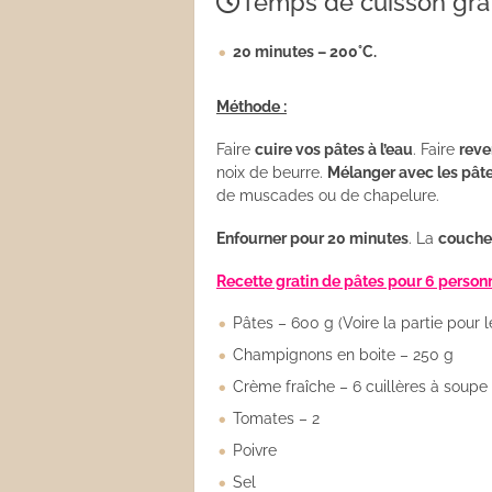
Temps de cuisson gra
Les sauces
20 minutes – 200°C.
Boissons
Méthode :
Faire
cuire vos p
âtes à l’eau
. Faire
reve
noix de beurre.
Mélanger avec les p
ât
de muscades ou de chapelure.
Enfourner pour 20 minutes
. La
couche
Recette gratin de p
âtes pour 6 person
Pâtes – 600 g (Voire la partie pour 
Champignons en boite – 250 g
Crème fraîche – 6 cuillères à soupe
Tomates – 2
Poivre
Sel