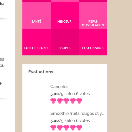
du
SANTÉ
MINCEUR
REPAS
MUSCULATION
FACILE ET RAPIDE
SOUPES
LES CUISSONS
les
 ou
Évaluations
e
:
Cannelés
5,00
/5 selon 6
votes
Smoothie fruits rouges et yaourt
5,00
/5 selon 6
votes