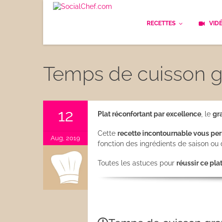
RECETTES
VID
Les bases
Cockt
Temps de cuisson g
Le Pain
Cuisi
Apéritifs
Cuisin
12
Plat réconfortant par excellence
, le
gra
Déjeuner
Enfan
Cette
recette incontournable vous pe
Aug, 2019
fonction des ingrédients de saison ou 
Entrées
Facile
Toutes les astuces pour
réussir ce pla
Plats
Les C
Goûter
Les F
Desserts