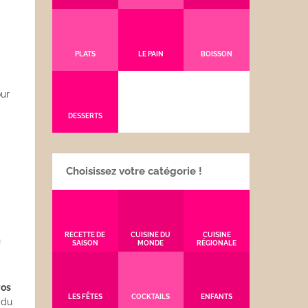
PLATS
LE PAIN
BOISSON
our
DESSERTS
Choisissez votre catégorie !
RECETTE DE
CUISINE DU
CUISINE
n
SAISON
MONDE
RÉGIONALE
vos
LES FÊTES
COCKTAILS
ENFANTS
 du