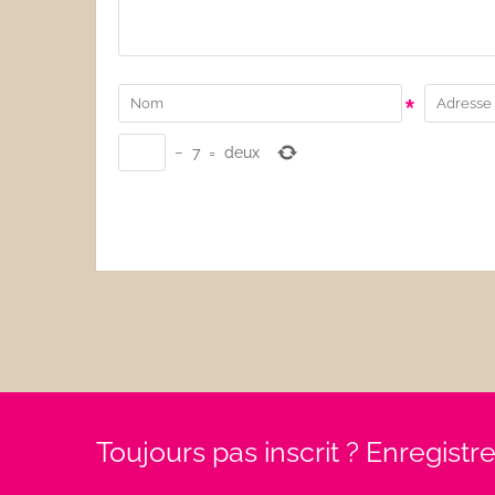
*
−
7
=
deux
Toujours pas inscrit ? Enregist