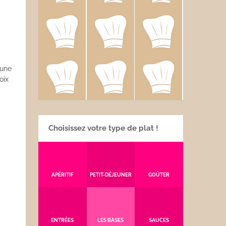
 une
oix
Choisissez votre type de plat !
APÉRITIF
PETIT-DÉJEUNER
GOÛTER
ENTRÉES
LES BASES
SAUCES