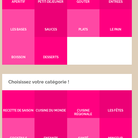
APÉRITIF
PETIT-DÉJEUNER
GOÛTER
ENTRÉES
LES BASES
SAUCES
PLATS
LE PAIN
BOISSON
DESSERTS
Choisissez votre catégorie !
RECETTE DE SAISON
CUISINE DU MONDE
CUISINE
LES FÊTES
RÉGIONALE