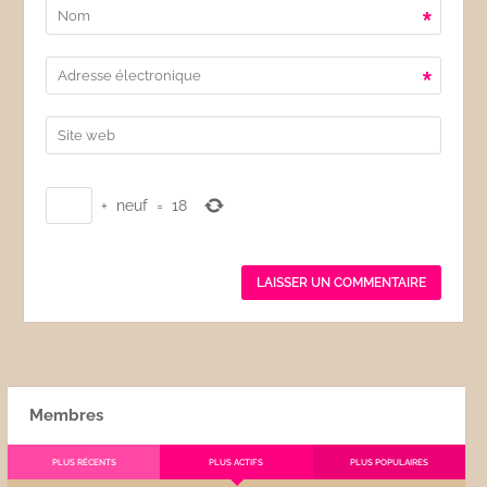
*
*
+
neuf
=
18
Membres
PLUS RÉCENTS
PLUS ACTIFS
PLUS POPULAIRES