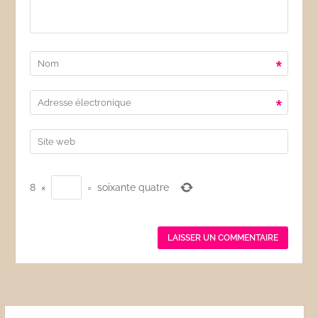
*
*
8
×
=
soixante quatre