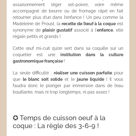
assaisonnement léger sel-poivre, voire même
accompagné de beurre ou de fromage râpé en fait
retourner plus d’un dans l’enfance ! Un peu comme la
Madeleine de Proust, la
recette de l’œuf à la coque
est
synonyme de
plaisir gustatif
associé à l’
enfance
, elle
régale petits et grands !
Cette œuf mi-cuit qu’on sert dans sa coquille sur un
coquetier est une
institution dans la culture
gastronomique française
!
La seule difficulté :
réaliser une cuisson parfaite
pour
que
le blanc soit solide
et le
jaune liquide
! Il vous
faudra donc le plonger par immersion dans de l’eau
bouillante, mais ni trop longtemps, ni pas assez !
✪ Temps de cuisson oeuf à la
coque : La règle des 3-6-9 !