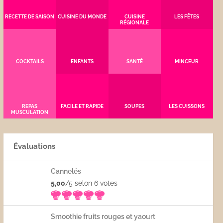
RECETTE DE SAISON
CUISINE DU MONDE
CUISINE
LES FÊTES
RÉGIONALE
COCKTAILS
ENFANTS
SANTÉ
MINCEUR
REPAS
FACILE ET RAPIDE
SOUPES
LES CUISSONS
MUSCULATION
Évaluations
Cannelés
5,00
/5 selon 6
votes
Smoothie fruits rouges et yaourt