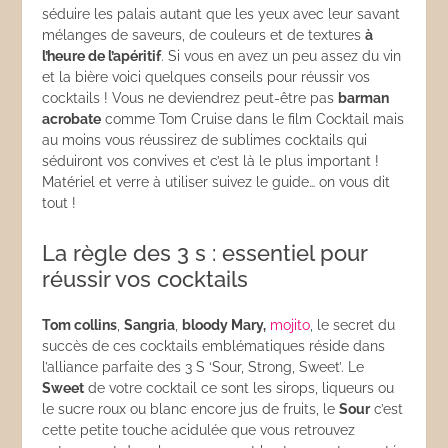
séduire les palais autant que les yeux avec leur savant
mélanges de saveurs, de couleurs et de textures
à
l’heure de l’apéritif
. Si vous en avez un peu assez du vin
et la bière voici quelques conseils pour réussir vos
cocktails ! Vous ne deviendrez peut-être pas
barman
acrobate
comme Tom Cruise dans le film Cocktail mais
au moins vous réussirez de sublimes cocktails qui
séduiront vos convives et c’est là le plus important !
Matériel et verre à utiliser suivez le guide… on vous dit
tout !
La règle des 3 s : essentiel pour
réussir vos cocktails
Tom collins
,
Sangria
,
bloody Mary,
mojito
, le secret du
succès de ces cocktails emblématiques réside dans
l’alliance parfaite des 3 S ‘Sour, Strong, Sweet’. Le
Sweet
de votre cocktail ce sont les sirops, liqueurs ou
le sucre roux ou blanc encore jus de fruits, le
Sour
c’est
cette petite touche acidulée que vous retrouvez