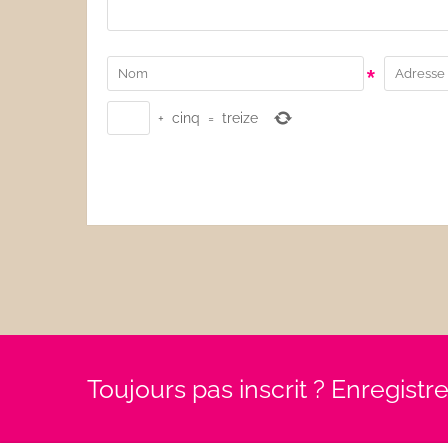
*
+
cinq
=
treize
Toujours pas inscrit ? Enregist