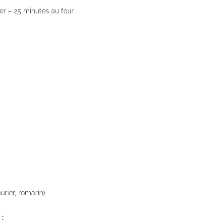
r – 25 minutes au four
aurier, romarin)
 :