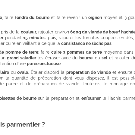
x
, faire
fondre du beurre
et faire revenir un
oignon
moyen et 3 gou
 pris de la
couleur
, rajouter environ
600g de viande de bœuf haché
er
pendant
15 minutes
, puis, rajouter les tomates coupées en dés, 
er cuire en veillant à ce que la
consistance ne sèche pas
.
de pomme de terre
: faire
cuire 3 pommes de terre
moyenne dan
s un
grand saladier
les écraser avec du
beurre
, du
sel
et rajouter 
btention d’une
purée onctueuse
.
laire
ou
ovale
. Étaler d’abord la
préparation de viande
et ensuite 
on la quantité de préparation dont vous disposez, il est possib
e purée et de préparation de viande. Toutefois, le montage do
oisettes de beurre
sur la préparation et
enfourner
le Hachis parme
is parmentier ?