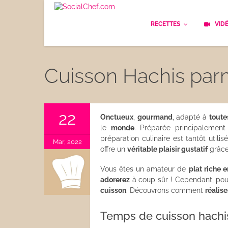
RECETTES
VID
Les bases
Cockt
Cuisson Hachis parme
Le Pain
Cuisi
Apéritifs
Cuisin
22
Onctueux
,
gourmand
, adapté à
toute
le
monde
. Préparée principaleme
Déjeuner
Enfan
préparation culinaire est tantôt uti
Mar, 2022
offre un
véritable plaisir gustatif
grâce
Entrées
Facile
Vous êtes un amateur de
plat riche 
Plats
adorerez
à coup sûr ! Cependant, po
Les C
cuisson
. Découvrons comment
réalis
Goûter
Les F
Temps de cuisson hachi
Desserts