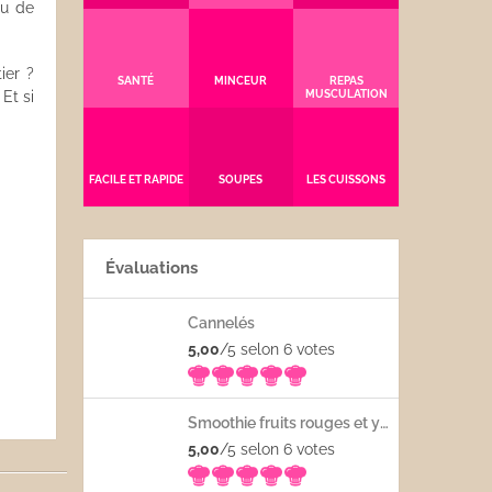
u de
ier ?
SANTÉ
MINCEUR
REPAS
. Et si
MUSCULATION
FACILE ET RAPIDE
SOUPES
LES CUISSONS
Évaluations
Cannelés
5,00
/5 selon 6
votes
Smoothie fruits rouges et yaourt
5,00
/5 selon 6
votes