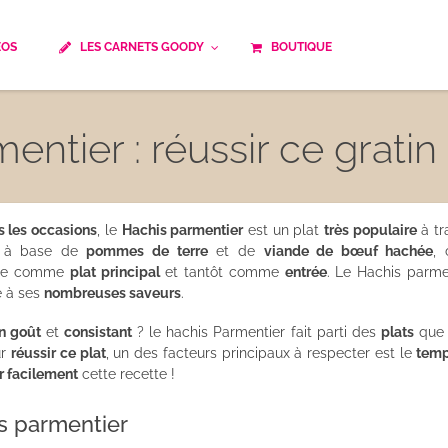
ÉOS
LES CARNETS GOODY
BOUTIQUE
ails
Temps de cuisson
Minceur
ntier : réussir ce gratin
Spécialité culinaire
ne du monde
Recettes saisonnières
Les astuces Goody
e française traditionnelle
Repas musculation
s les occasions
, le
Hachis parmentier
est un plat
très populaire
à tr
nt à base de
pommes de terre
et de
viande de bœuf hachée
, 
ts
Robots multifonctions
lisée comme
plat principal
et tantôt comme
entrée
. Le Hachis parme
 à ses
nombreuses saveurs
.
 et rapide
Healthy
en goût
et
consistant
? le hachis Parmentier fait parti des
plats
que 
ur
réussir ce plat
, un des facteurs principaux à respecter est le
temp
uissons
Les soupes
er facilement
cette recette !
êtes
s parmentier