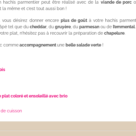
n hachis parmentier peut être réalisé avec de la
viande de porc
o
 la même et c’est tout aussi bon !
 vous désirez donner encore
plus de goût
à votre hachis parment
râpé tel que du
cheddar
, du
gruyère
, du
parmesan
ou de
l’emmental
otre plat, n’hésitez pas à recouvrir la préparation de
chapelure
.
ec comme
accompagnement
une
belle salade verte
!
ois
 plat coloré et ensoleillé avec brio
de cuisson