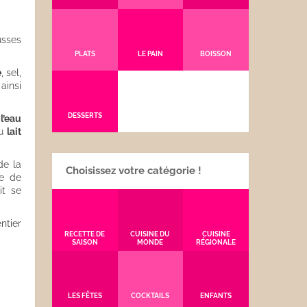
sses
PLATS
LE PAIN
BOISSON
e
, sel,
ainsi
DESSERTS
s
l’eau
du
lait
de la
Choisissez votre catégorie !
le de
it se
ntier
RECETTE DE
CUISINE DU
CUISINE
SAISON
MONDE
RÉGIONALE
LES FÊTES
COCKTAILS
ENFANTS