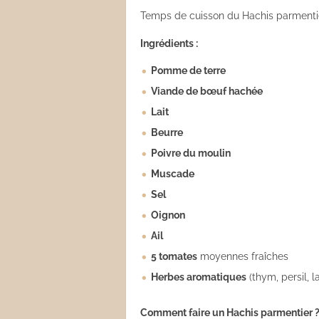
Temps de cuisson du Hachis parmentie
Les sauces
Ingrédients :
Boissons
Pomme de terre
Viande de bœuf hachée
Lait
Beurre
Poivre du moulin
Muscade
Sel
Oignon
Ail
5 tomates
moyennes fraîches
Herbes aromatiques
(thym, persil, l
Comment faire un Hachis parmentier ?