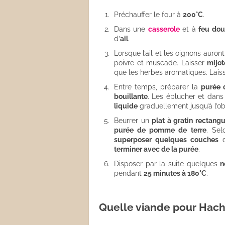
Préchauffer le four à
200°C
.
Dans une
casserole
et à
feu dou
d’
ail
.
Lorsque l’ail et les oignons auront
poivre et muscade. Laisser
mijot
que les herbes aromatiques. Laiss
Entre temps, préparer la
purée 
bouillante
. Les éplucher et dan
liquide
graduellement jusqu’à l’o
Beurrer un
plat à gratin rectangu
purée de pomme de terre
. Sel
superposer quelques couches
d
terminer avec de la purée
.
Disposer par la suite quelques
n
pendant
25 minutes à 180°C
.
Quelle viande pour Hach