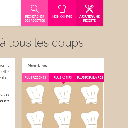
RECHERCHER
MON COMPTE
AJOUTER UNE
DES RECETTES
RECETTE
 à tous les coups
Membres
avers
cette
ntier
PLUS RÉCENTS
PLUS ACTIFS
PLUS POPULAIRES
vous
s de